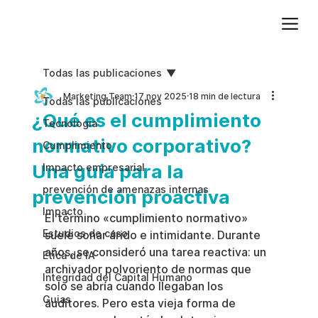
Agregue texto de párrafo. Haga clic en “Editar texto” para actualizar la fuente, el tamaño y más. Para cambiar y reutilizar temas de texto, vaya a Estilos del sitio.
Todas las publicaciones
Marketing Team
17 nov 2025
18 min de lectura
Todas las publicaciones
¿Qué es el cumplimiento
Tecnologia
normativo corporativo?
Cumplimiento
Una guía para la
Impacto empresarial
prevención de amenazas internas
prevención proactiva
Impacto
El término «cumplimiento normativo» 
Estudios de caso
suele sonar árido e intimidante. Durante 
años, se consideró una tarea reactiva: un 
Etica de IA
archivador polvoriento de normas que 
Integridad del Capital Humano
solo se abría cuando llegaban los 
Guias
auditores. Pero esta vieja forma de 