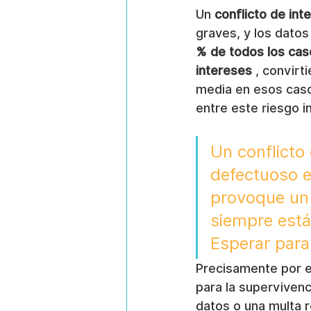
Un 
conflicto de int
graves, y los dato
% de todos los caso
intereses
 , convir
media en esos caso
entre este riesgo i
Un conflicto
defectuoso e
provoque un 
siempre está
Esperar para 
Precisamente por es
para la supervivenci
datos o una multa r