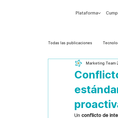
Plataforma
Cumpl
Agregue texto de párrafo. Haga clic en “Editar texto” para actualizar la fuente, el tamaño y más. Para cambiar y reutilizar temas de texto, vaya a Estilos del sitio.
Todas las publicaciones
Tecnolo
Marketing Team
Estudios de caso
Etica de 
Conflict
estándar
proactiv
Un 
conflicto de int