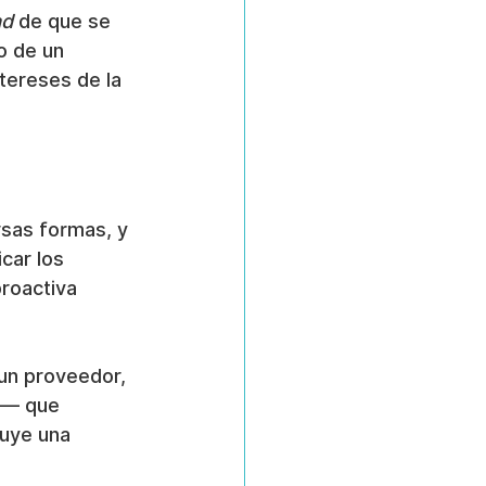
ad
 de que se 
o de un 
tereses de la 
rsas formas, y 
car los 
roactiva 
un proveedor, 
a— que 
tuye una 