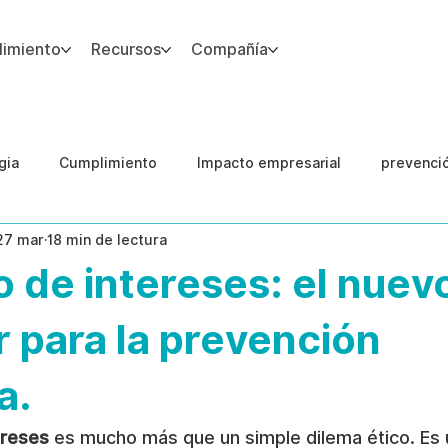
imiento
Recursos
Compañía
gia
Cumplimiento
Impacto empresarial
prevenci
27 mar
18 min de lectura
IA
Integridad del Capital Humano
Guias
o de intereses: el nuev
 para la prevención
a.
ereses
 es mucho más que un simple dilema ético. Es 