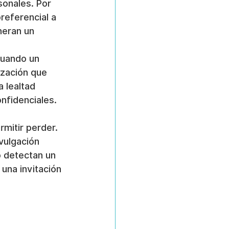
sonales. Por 
referencial a 
eran un 
cuando un 
zación que 
 lealtad 
nfidenciales.
mitir perder. 
vulgación 
o detectan un 
una invitación 