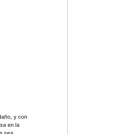
año, y con 
sa en la 
e sea 