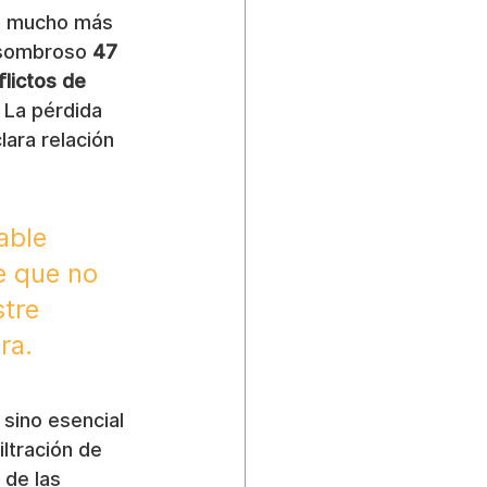
as mucho más 
asombroso 
47 
lictos de 
 La pérdida 
clara relación 
able 
e que no 
tre 
ra. 
sino esencial 
ltración de 
 de las 