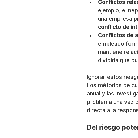
Conflictos rela
ejemplo, el nep
una empresa pr
conflicto de in
Conflictos de af
empleado forma
mantiene relac
dividida que p
Ignorar estos ries
Los métodos de cum
anual y las investi
problema una vez q
directa a la respons
Del riesgo pote