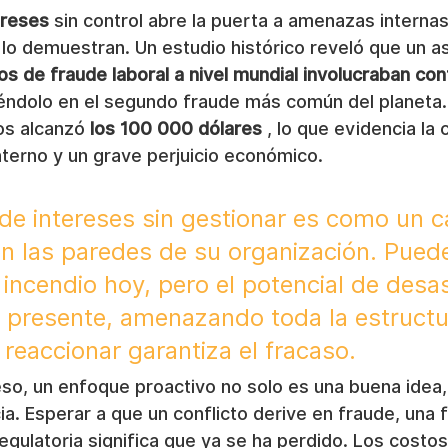
ereses
 sin control abre la puerta a amenazas intern
s lo demuestran. Un estudio histórico reveló que un 
s de fraude laboral a nivel mundial involucraban conf
tiéndolo en el segundo fraude más común del planeta.
s alcanzó 
los 100 000 dólares
 , lo que evidencia la 
nterno y un grave perjuicio económico.
 de intereses sin gestionar es como un c
n las paredes de su organización. Pued
incendio hoy, pero el potencial de desas
 presente, amenazando toda la estructu
reaccionar garantiza el fracaso.
o, un enfoque proactivo no solo es una buena idea, 
a. Esperar a que un conflicto derive en fraude, una fi
egulatoria significa que ya se ha perdido. Los costos