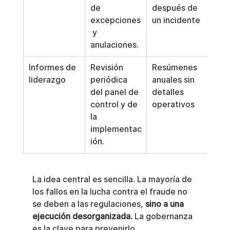
de 
después de 
excepciones
un incidente
 y 
anulaciones.
Informes de 
Revisión 
Resúmenes 
liderazgo
periódica 
anuales sin 
del panel de 
detalles 
control y de 
operativos
la 
implementac
ión.
La idea central es sencilla. La mayoría de 
los fallos en la lucha contra el fraude no 
se deben a las regulaciones, 
sino a una 
ejecución desorganizada.
 La gobernanza 
es la clave para prevenirlo.