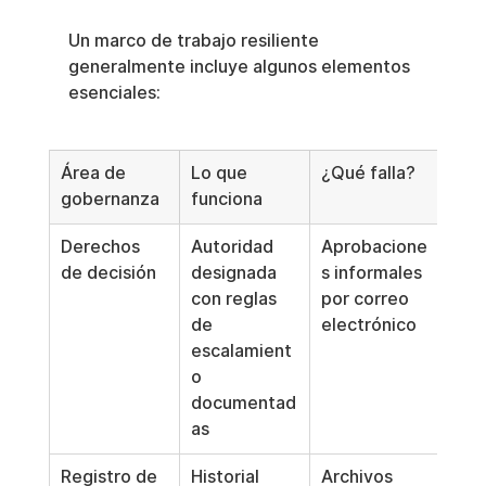
Un marco de trabajo resiliente 
generalmente incluye algunos elementos 
esenciales:
Área de 
Lo que 
¿Qué falla?
gobernanza
funciona
Derechos 
Autoridad 
Aprobacione
de decisión
designada 
s informales 
con reglas 
por correo 
de 
electrónico
escalamient
o 
documentad
as
Registro de 
Historial 
Archivos 