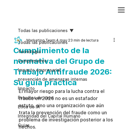
Agregue texto de párrafo. Haga clic en “Editar texto” para actualizar la fuente, el tamaño y más. Para cambiar y reutilizar temas de texto, vaya a Estilos del sitio.
Todas las publicaciones
Marketing Team
4 may
23 min de lectura
Todas las publicaciones
Cumplimiento de la
Tecnologia
normativa del Grupo de
Cumplimiento
Trabajo Antifraude 2026:
Impacto empresarial
prevención de amenazas internas
Su guía práctica
Impacto
El mayor riesgo para la lucha contra el 
Estudios de caso
fraude en 2026 no es un estafador 
astuto, sino una organización que aún 
Etica de IA
trata la prevención del fraude como un 
Integridad del Capital Humano
problema de investigación posterior a los 
Guias
hechos.