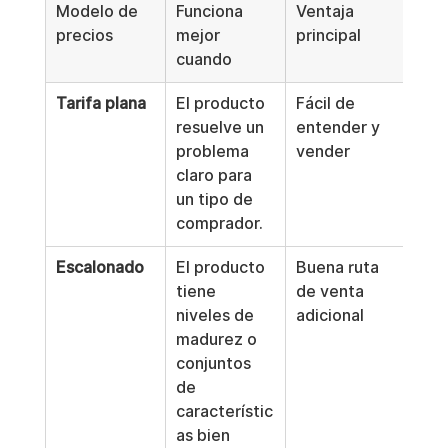
Modelo de 
Funciona 
Ventaja 
Prin
precios
mejor 
principal
inc
cuando
e
Tarifa plana
El producto 
Fácil de 
Ajus
resuelve un 
entender y 
defi
problema 
vender
para
claro para 
dife
un tipo de 
tall
comprador.
clie
Escalonado
El producto 
Buena ruta 
El e
tiene 
de venta 
pue
niveles de 
adicional
resu
madurez o 
con
conjuntos 
de 
característic
as bien 