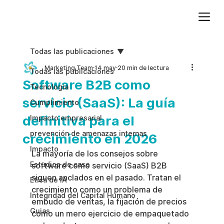
Agregue texto de párrafo. Haga clic en “Editar texto” para actualizar la fuente, el tamaño y más. Para cambiar y reutilizar temas de texto, vaya a Estilos del sitio.
Todas las publicaciones
Marketing Team
14 may
20 min de lectura
Todas las publicaciones
Software B2B como
Tecnologia
servicio (SaaS): La guía
Cumplimiento
definitiva para el
Impacto empresarial
prevención de amenazas internas
crecimiento en 2026
Impacto
La mayoría de los consejos sobre 
Estudios de caso
software como servicio (SaaS) B2B 
siguen anclados en el pasado. Tratan el 
Etica de IA
crecimiento como un problema de 
Integridad del Capital Humano
embudo de ventas, la fijación de precios 
Guias
como un mero ejercicio de empaquetado 