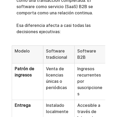
como una transacción completada. El 
software como servicio (SaaS) B2B se 
comporta como una relación continua.
Esa diferencia afecta a casi todas las 
decisiones ejecutivas:
Modelo
Software 
Software 
tradicional
B2B
Patrón de 
Venta de 
Ingresos 
ingresos
licencias 
recurrentes 
únicas o 
por 
periódicas
suscripcione
s
Entrega
Instalado 
Accesible a 
localmente
través de 