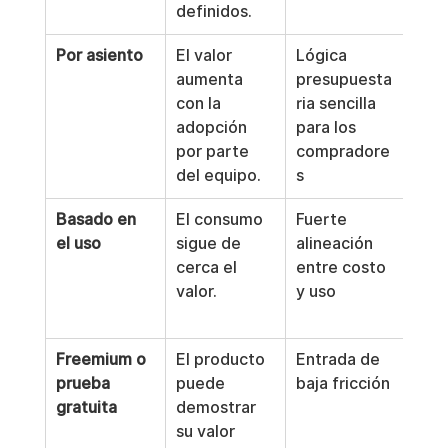
definidos.
Por asiento
El valor 
Lógica 
Pena
aumenta 
presupuesta
imp
con la 
ria sencilla 
ión 
adopción 
para los 
gran
por parte 
compradore
del equipo.
s
Basado en 
El consumo 
Fuerte 
Los 
el uso
sigue de 
alineación 
pue
cerca el 
entre costo 
volv
valor.
y uso
men
pred
Freemium o 
El producto 
Entrada de 
Muc
prueba 
puede 
baja fricción
usua
gratuita
demostrar 
nunc
su valor 
con