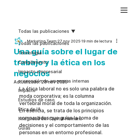
Agregue texto de párrafo. Haga clic en “Editar texto” para actualizar la fuente, el tamaño y más. Para cambiar y reutilizar temas de texto, vaya a Estilos del sitio.
Todas las publicaciones
Marketing Team
27 nov 2025
19 min de lectura
Todas las publicaciones
Una guía sobre el lugar de
Tecnologia
trabajo y la ética en los
Cumplimiento
negocios
Impacto empresarial
prevención de amenazas internas
Actualizado:
28 nov 2025
La ética laboral no es solo una palabra de 
Impacto
moda corporativa; es la columna 
Estudios de caso
vertebral moral de toda la organización. 
Etica de IA
En esencia, se trata de los principios 
compartidos que guían la toma de 
Integridad del Capital Humano
decisiones y el comportamiento de las 
Guias
personas en un entorno profesional. 