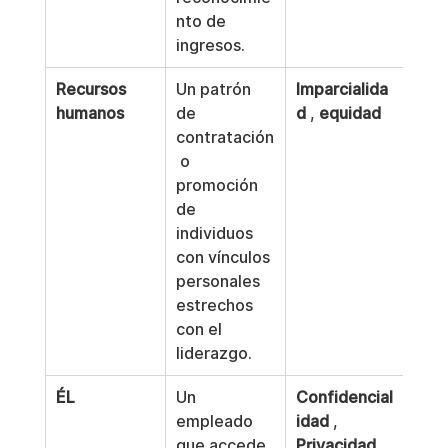
nto de 
ingresos.
Recursos 
Un patrón 
Imparcialida
humanos
de 
d
 , 
equidad
contratación
 o 
promoción 
de 
individuos 
con vínculos 
personales 
estrechos 
con el 
liderazgo.
ÉL
Un 
Confidencial
empleado 
idad
 , 
que accede 
Privacidad