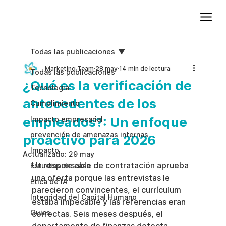
Agregue texto de párrafo. Haga clic en “Editar texto” para actualizar la fuente, el tamaño y más. Para cambiar y reutilizar temas de texto, vaya a Estilos del sitio.
Todas las publicaciones
Marketing Team
28 may
14 min de lectura
Todas las publicaciones
¿Qué es la verificación de
Tecnologia
antecedentes de los
Cumplimiento
empleados?: Un enfoque
Impacto empresarial
prevención de amenazas internas
proactivo para 2026
Impacto
Actualizado:
29 may
Un responsable de contratación aprueba 
Estudios de caso
una oferta porque las entrevistas le 
Etica de IA
parecieron convincentes, el currículum 
Integridad del Capital Humano
estaba impecable y las referencias eran 
Guias
correctas. Seis meses después, el 