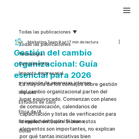
Agregue texto de párrafo. Haga clic en “Editar texto” para actualizar la fuente, el tamaño y más. Para cambiar y reutilizar temas de texto, vaya a Estilos del sitio.
Todas las publicaciones
Marketing Team
8 jul
17 min de lectura
Todas las publicaciones
Gestión del cambio
Tecnologia
organizacional: Guía
Cumplimiento
esencial para 2026
Impacto empresarial
prevención de amenazas internas
La mayoría de los consejos sobre gestión 
del cambio organizacional parten del 
Impacto
lugar equivocado. Comienzan con planes 
Estudios de caso
de comunicación, calendarios de 
Etica de IA
capacitación y listas de verificación para 
la implementación. Si bien estos 
Integridad del Capital Humano
elementos son importantes, no explican 
Guias
por qué tantas iniciativas bien 