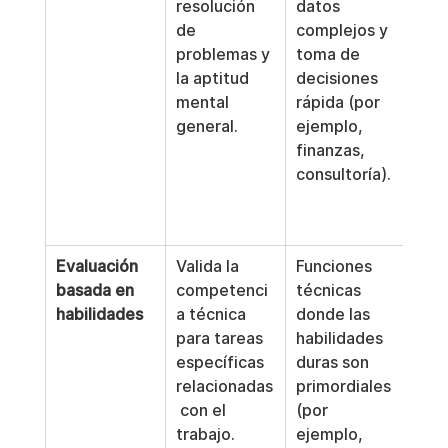
resolución 
datos 
ento
de 
complejos y 
ni la
problemas y 
toma de 
inte
la aptitud 
decisiones 
Pue
mental 
rápida (por 
intr
general.
ejemplo, 
ses
finanzas, 
cont
consultoría).
cier
esti
cogn
Evaluación 
Valida la 
Funciones 
No 
basada en 
competenci
técnicas 
ning
habilidades
a técnica 
donde las 
info
para tareas 
habilidades 
sobr
específicas 
duras son 
ries
relacionadas
primordiales 
fact
 con el 
(por 
hum
trabajo.
ejemplo, 
com