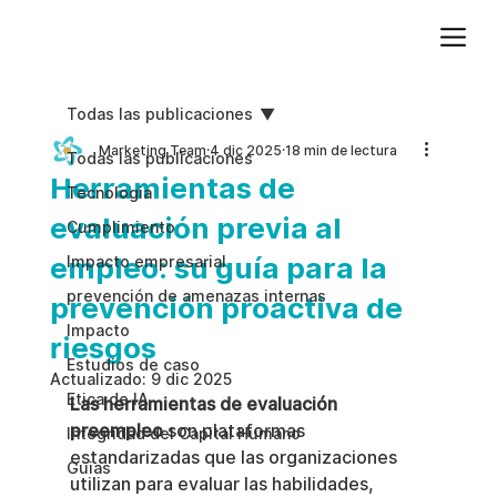
Agregue texto de párrafo. Haga clic en “Editar texto” para actualizar la fuente, el tamaño y más. Para cambiar y reutilizar temas de texto, vaya a Estilos del sitio.
Todas las publicaciones
Marketing Team
4 dic 2025
18 min de lectura
Todas las publicaciones
Herramientas de
Tecnologia
evaluación previa al
Cumplimiento
empleo: su guía para la
Impacto empresarial
prevención de amenazas internas
prevención proactiva de
Impacto
riesgos
Estudios de caso
Actualizado:
9 dic 2025
Etica de IA
Las herramientas de evaluación 
preempleo
 son plataformas 
Integridad del Capital Humano
estandarizadas que las organizaciones 
Guias
utilizan para evaluar las habilidades, 