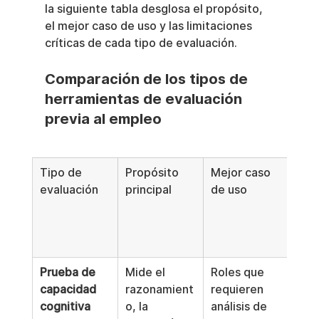
la siguiente tabla desglosa el propósito, 
el mejor caso de uso y las limitaciones 
críticas de cada tipo de evaluación.
Comparación de los tipos de 
herramientas de evaluación 
previa al empleo
Tipo de 
Propósito 
Mejor caso 
Lim
evaluación
principal
de uso
 y r
clav
(ses
EPP
Prueba de 
Mide el 
Roles que 
No p
capacidad 
razonamient
requieren 
el 
cognitiva
o, la 
análisis de 
com