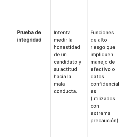
lega
virt
ADA
Prueba de 
Intenta 
Funciones 
Ries
integridad
medir la 
de alto 
sign
honestidad 
riesgo que 
segú
de un 
impliquen 
EPP
candidato y 
manejo de 
Muc
su actitud 
efectivo o 
for
hacia la 
datos 
cons
mala 
confidencial
pru
conducta.
es 
det
(utilizados 
ment
con 
ileg
extrema 
que
precaución).
grav
resp
dad