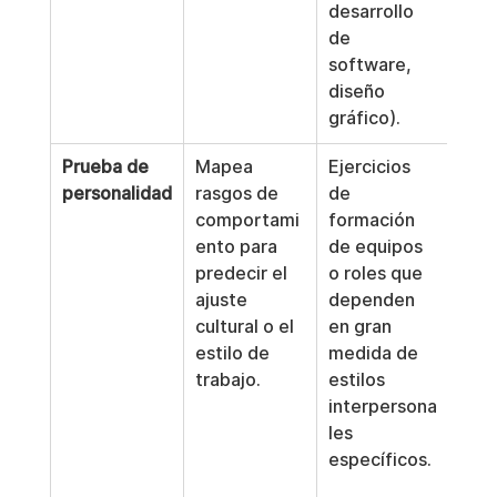
desarrollo 
frau
de 
mala
software, 
con
diseño 
gráfico).
Prueba de 
Mapea 
Ejercicios 
Alto
personalidad
rasgos de 
de 
de 
comportami
formación 
cont
ento para 
de equipos 
neur
predecir el 
o roles que 
dad.
ajuste 
dependen 
Pred
cultural o el 
en gran 
defi
estilo de 
medida de 
de l
trabajo.
estilos 
inte
interpersona
real
les 
des
específicos.
ar 
dem