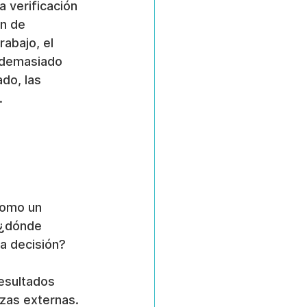
a verificación 
n de 
rabajo, el 
l demasiado 
do, las 
.
como un 
 ¿dónde 
na decisión?
resultados 
zas externas. 