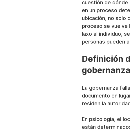
cuestión de dónde d
en un proceso dete
ubicación, no solo d
proceso se vuelve l
laxo al individuo, s
personas pueden act
Definición d
gobernanz
La gobernanza fall
documento en lugar 
residen la autoridad
En psicología, el l
están determinados