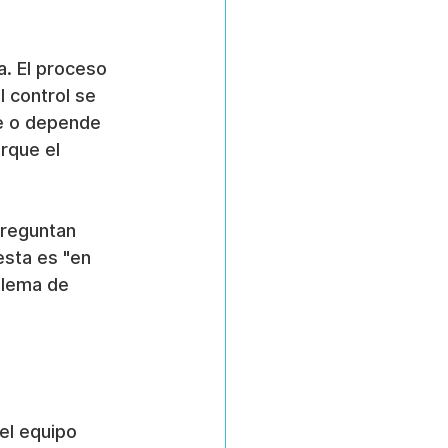
da. El proceso 
l control se 
e o depende 
rque el 
Preguntan 
esta es "en 
blema de 
el equipo 