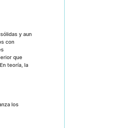
sólidas y aun 
os con 
es 
erior que 
n teoría, la 
anza los 