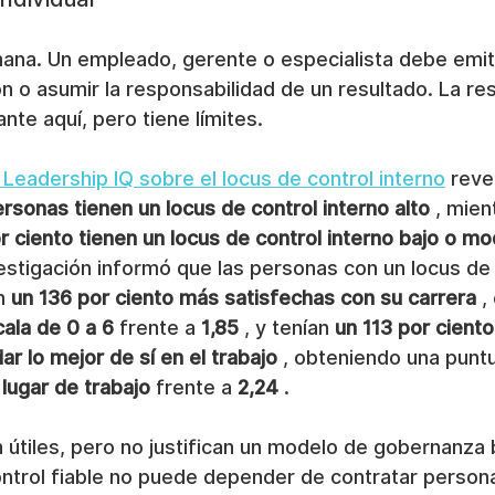
ana. Un empleado, gerente o especialista debe emitir
n o asumir la responsabilidad de un resultado. La re
nte aquí, pero tiene límites.
 Leadership IQ sobre el locus de control interno
 reve
ersonas tienen un locus de control interno alto
 , mien
r ciento tienen un locus de control interno bajo o 
estigación informó que las personas con un locus de 
n 
un 136 por ciento más satisfechas con su carrera
 ,
ala de 0 a 6
 frente a 
1,85
 , y tenían 
un 113 por cient
ar lo mejor de sí en el trabajo
 , obteniendo una punt
 lugar de trabajo
 frente a 
2,24
 .
 útiles, pero no justifican un modelo de gobernanza 
ontrol fiable no puede depender de contratar person