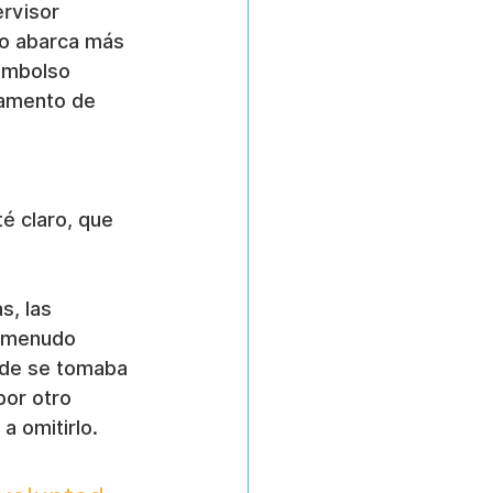
rvisor 
so abarca más 
embolso 
tamento de 
é claro, que 
s, las 
a menudo 
onde se tomaba 
por otro 
a omitirlo.