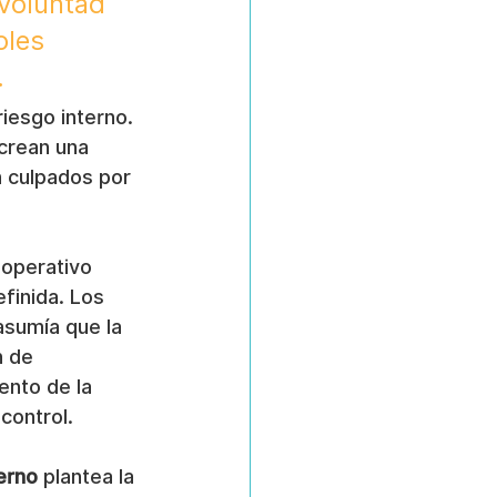
voluntad 
oles 
.
riesgo interno. 
crean una 
n culpados por 
operativo 
finida. Los 
sumía que la 
n de 
ento de la 
control.
terno
 plantea la 