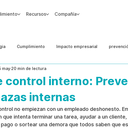
imiento
Recursos
Compañía
gia
Cumplimiento
Impacto empresarial
prevenci
5 may
20 min de lectura
IA
Integridad del Capital Humano
Guias
 control interno: Prev
azas internas
ontrol no empiezan con un empleado deshonesto. E
que intenta terminar una tarea, ayudar a un cliente,
n pago o sortear una demora que todos saben que es