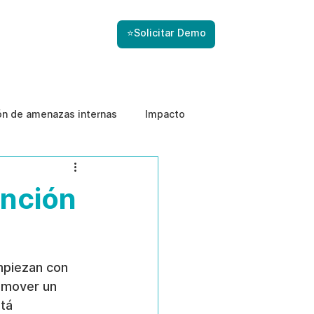
⭐Solicitar Demo
ón de amenazas internas
Impacto
ención
mpiezan con 
 mover un 
tá 