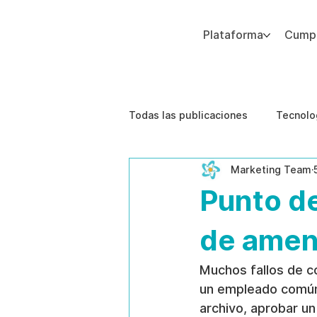
Plataforma
Cumpl
Agregue texto de párrafo. Haga clic en “Editar texto” para actualizar la fuente, el tamaño y más. Para cambiar y reutilizar temas de texto, vaya a Estilos del sitio.
Todas las publicaciones
Tecnolo
Marketing Team
Estudios de caso
Etica de 
Punto de
de amen
Muchos fallos de c
un empleado común 
archivo, aprobar u