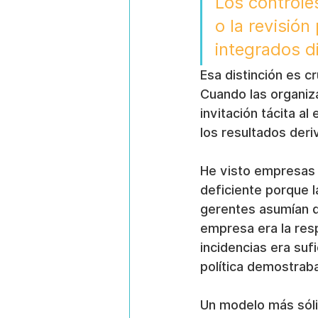
Los controle
o la revisión
integrados d
Esa distinción es cr
Cuando las organiza
invitación tácita a
los resultados der
He visto empresas 
deficiente porque l
gerentes asumían q
empresa era la resp
incidencias era su
política demostraba
Un modelo más sóli