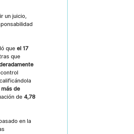
 un juicio, 
sponsabilidad 
ló que 
el 17 
tras que 
moderadamente 
control 
 calificándola 
o más de 
uación de 
4,78 
basado en la 
as 