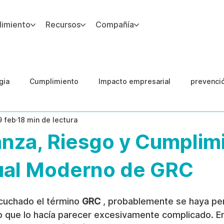
imiento
Recursos
Compañía
gia
Cumplimiento
Impacto empresarial
prevenci
9 feb
18 min de lectura
IA
Integridad del Capital Humano
Guias
nza, Riesgo y Cumplim
al Moderno de GRC
cuchado el término 
GRC
 , probablemente se haya per
lo que lo hacía parecer excesivamente complicado. En