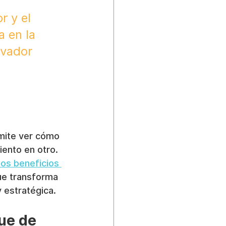
r y el 
a en la 
rvador 
 
rmite ver cómo 
ento en otro. 
los beneficios 
que transforma 
y estratégica.
ue de 