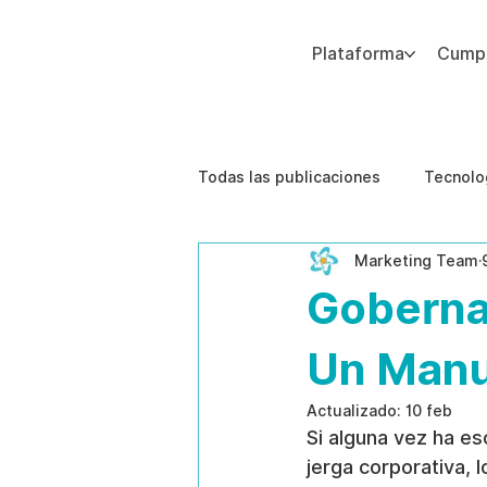
Plataforma
Cumpl
Agregue texto de párrafo. Haga clic en “Editar texto” para actualizar la fuente, el tamaño y más. Para cambiar y reutilizar temas de texto, vaya a Estilos del sitio.
Todas las publicaciones
Tecnolo
Marketing Team
Estudios de caso
Etica de 
Goberna
Un Manu
Actualizado:
10 feb
Si alguna vez ha es
jerga corporativa, 