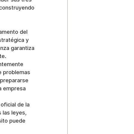
construyendo 
lamento del 
tratégica y 
anza garantiza 
te.
antemente 
de problemas 
 prepararse 
la empresa 
oficial de la 
las leyes, 
sito puede 