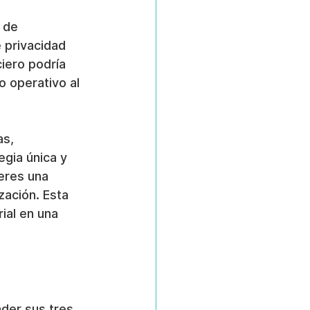
 de 
 privacidad 
iero podría 
o operativo al 
s, 
gia única y 
eres una 
zación. Esta 
ial en una 
der sus tres 