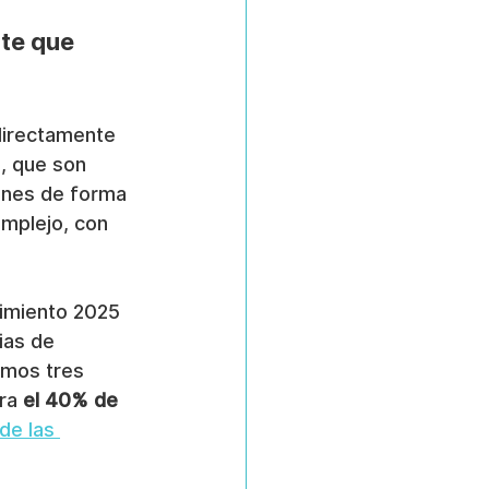
te que 
directamente 
 , que son 
iones de forma 
mplejo, con 
limiento 2025 
ias de 
imos tres 
ra 
el 40% de 
de las 