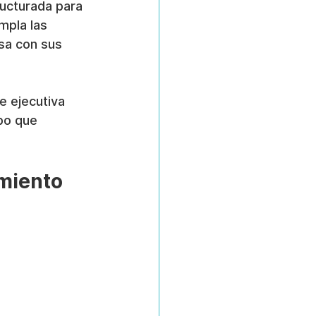
ucturada para 
mpla las 
sa con sus 
e ejecutiva 
po que 
miento 