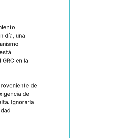
miento 
 día, una 
canismo 
está 
 GRC en la 
proveniente de 
xigencia de 
ta. Ignorarla 
idad 