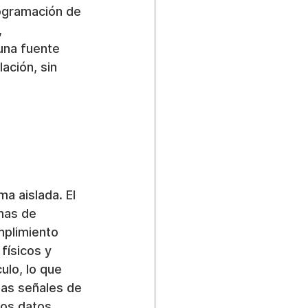
rogramación de 
 
una fuente 
ación, sin 
a aislada. El 
mas de 
mplimiento 
físicos y 
ulo, lo que 
as señales de 
los datos 