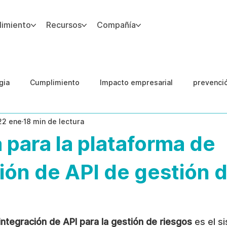
imiento
Recursos
Compañía
gia
Cumplimiento
Impacto empresarial
prevenci
22 ene
18 min de lectura
IA
Integridad del Capital Humano
Guias
 para la plataforma de
ión de API de gestión 
integración de API para la gestión de riesgos
 es el s