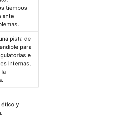
os tiempos 
 ante 
blemas.
una pista de 
endible para 
gulatorias e 
es internas, 
la 
a.
ético y 
.