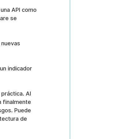
n una API como 
are se 
 nuevas 
un indicador 
práctica. Al 
 finalmente 
esgos. Puede 
tectura de 