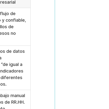
esarial
flujo de 
 y confiable, 
llos de 
cesos no 
ilos de datos 
a 
“de igual a 
 indicadores 
 diferentes 
os.
abajo manual 
os de RR.HH. 
to, 