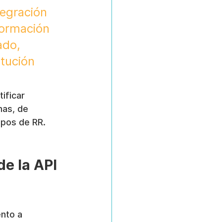
egración 
formación 
ado, 
itución 
ificar 
nas, de 
ipos de RR. 
e la API 
nto a 