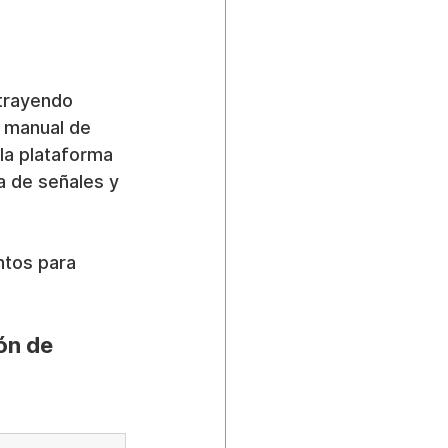
trayendo 
a manual de 
la plataforma 
a de señales y 
ntos para 
ón de 