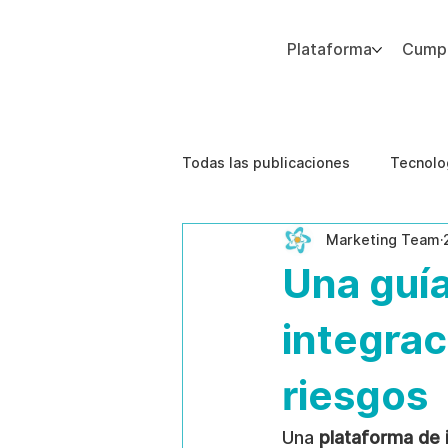
Plataforma
Cumpl
Agregue texto de párrafo. Haga clic en “Editar texto” para actualizar la fuente, el tamaño y más. Para cambiar y reutilizar temas de texto, vaya a Estilos del sitio.
Todas las publicaciones
Tecnolo
Marketing Team
Estudios de caso
Etica de 
Una guía
integrac
riesgos
Una 
plataforma de 