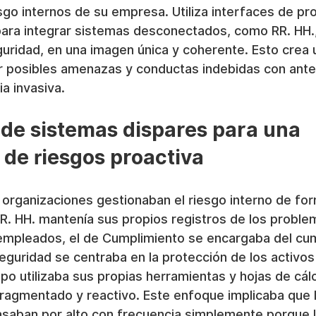
sgo internos de su empresa. Utiliza interfaces de p
 para integrar sistemas desconectados, como RR. HH.,
uridad, en una imagen única y coherente. Esto crea 
r posibles amenazas y conductas indebidas con antel
cia invasiva.
 de sistemas dispares para una 
 de riesgos proactiva
 organizaciones gestionaban el riesgo interno de form
. HH. mantenía sus propios registros de los proble
 empleados, el de Cumplimiento se encargaba del cu
eguridad se centraba en la protección de los activos 
ipo utilizaba sus propias herramientas y hojas de cálc
ragmentado y reactivo. Este enfoque implicaba que l
pasaban por alto con frecuencia simplemente porque 