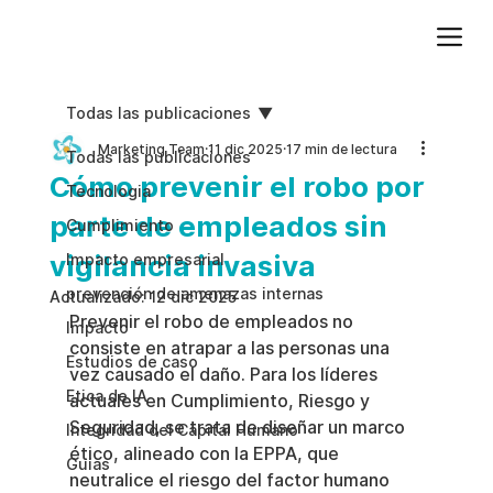
Agregue texto de párrafo. Haga clic en “Editar texto” para actualizar la fuente, el tamaño y más. Para cambiar y reutilizar temas de texto, vaya a Estilos del sitio.
Todas las publicaciones
Marketing Team
11 dic 2025
17 min de lectura
Todas las publicaciones
Cómo prevenir el robo por
Tecnologia
parte de empleados sin
Cumplimiento
vigilancia invasiva
Impacto empresarial
prevención de amenazas internas
Actualizado:
12 dic 2025
Prevenir el robo de empleados no 
Impacto
consiste en atrapar a las personas una 
Estudios de caso
vez causado el daño. Para los líderes 
Etica de IA
actuales en Cumplimiento, Riesgo y 
Seguridad, se trata de diseñar un marco 
Integridad del Capital Humano
ético, alineado con la EPPA, que 
Guias
neutralice el riesgo del factor humano 