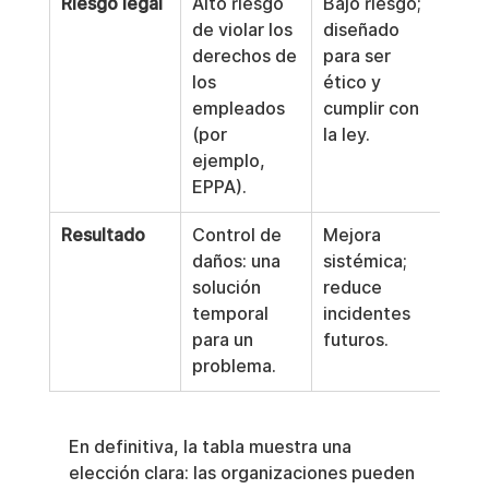
Riesgo legal
Alto riesgo 
Bajo riesgo; 
de violar los 
diseñado 
derechos de 
para ser 
los 
ético y 
empleados 
cumplir con 
(por 
la ley.
ejemplo, 
EPPA).
Resultado
Control de 
Mejora 
daños: una 
sistémica; 
solución 
reduce 
temporal 
incidentes 
para un 
futuros.
problema.
En definitiva, la tabla muestra una 
elección clara: las organizaciones pueden 