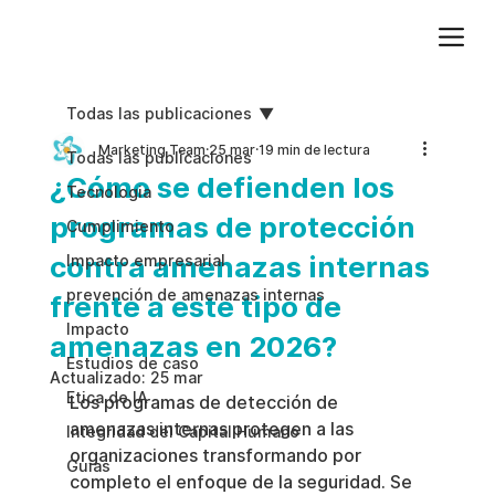
Agregue texto de párrafo. Haga clic en “Editar texto” para actualizar la fuente, el tamaño y más. Para cambiar y reutilizar temas de texto, vaya a Estilos del sitio.
Todas las publicaciones
Marketing Team
25 mar
19 min de lectura
Todas las publicaciones
¿Cómo se defienden los
Tecnologia
programas de protección
Cumplimiento
contra amenazas internas
Impacto empresarial
prevención de amenazas internas
frente a este tipo de
Impacto
amenazas en 2026?
Estudios de caso
Actualizado:
25 mar
Etica de IA
Los programas de detección de 
amenazas internas protegen a las 
Integridad del Capital Humano
organizaciones transformando por 
Guias
completo el enfoque de la seguridad. Se 