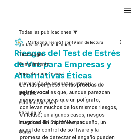
Agregue texto de párrafo. Haga clic en “Editar texto” para actualizar la fuente, el tamaño y más. Para cambiar y reutilizar temas de texto, vaya a Estilos del sitio.
Todas las publicaciones
Marketing Team
21 abr
19 min de lectura
Todas las publicaciones
Riesgos del Test de Estrés
Tecnologia
de Voz para Empresas y
Cumplimiento
Alternativas Éticas
Impacto empresarial
prevención de amenazas internas
Lo más peligroso de 
las pruebas de 
estrés vocal
 es que, aunque parezcan 
Impacto
menos invasivas que un polígrafo, 
Estudios de caso
conllevan muchos de los mismos riesgos, 
Etica de IA
e incluso, en algunos casos, riesgos 
mayores. Un micrófono pequeño, un 
Integridad del Capital Humano
panel de control de software y la 
Guias
promesa de detectar el engaño pueden 