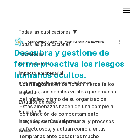
Agregue texto de párrafo. Haga clic en “Editar texto” para actualizar la fuente, el tamaño y más. Para cambiar y reutilizar temas de texto, vaya a Estilos del sitio.
Todas las publicaciones
Marketing Team
26 mar
19 min de lectura
Todas las publicaciones
Descubra y gestione de
Tecnologia
forma proactiva los riesgos
Cumplimiento
humanos ocultos.
Impacto empresarial
prevención de amenazas internas
Los riesgos
 internos no son meros fallos 
aislados; son señales vitales que emanan 
Impacto
del núcleo mismo de su organización. 
Estudios de caso
Estas amenazas nacen de una compleja 
Etica de IA
combinación de comportamiento 
humano, cultura empresarial y procesos 
Integridad del Capital Humano
defectuosos, y actúan como alertas 
Guias
tempranas ante desastres mucho 