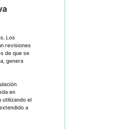
va 
s. Los 
n revisiones 
es de que se 
ca, genera 
ulación 
eda en 
utilizando el 
 extendido a 