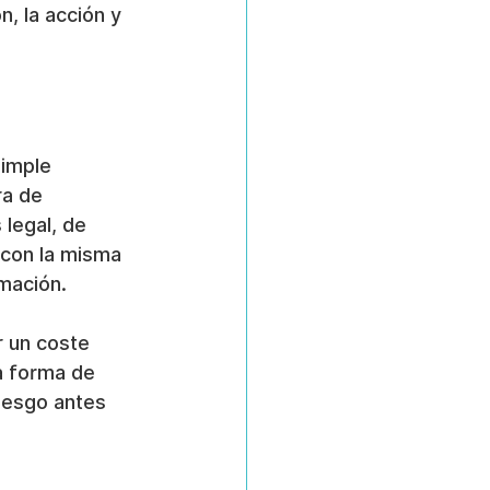
, la acción y 
imple 
ra de 
legal, de 
 con la misma 
rmación.
r un coste 
a forma de 
riesgo antes 