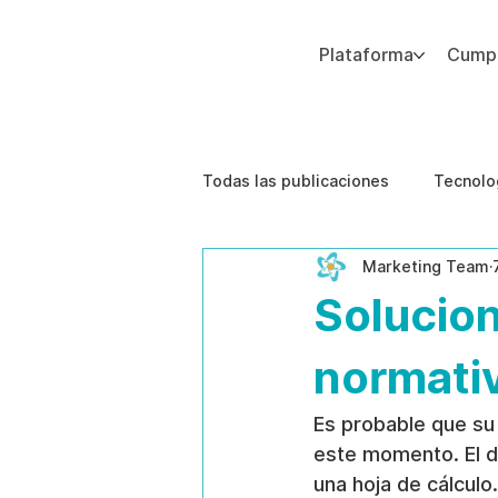
Plataforma
Cumpl
Agregue texto de párrafo. Haga clic en “Editar texto” para actualizar la fuente, el tamaño y más. Para cambiar y reutilizar temas de texto, vaya a Estilos del sitio.
Todas las publicaciones
Tecnolo
Marketing Team
Estudios de caso
Etica de 
Solucion
normativ
Es probable que su 
este momento. El d
una hoja de cálcul