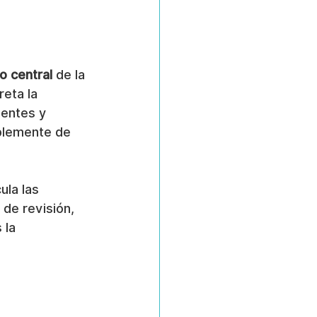
o central
 de la 
eta la 
ientes y 
ablemente de 
ula las 
 de revisión, 
 la 