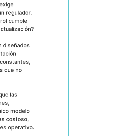
exige 
n regulador, 
trol cumple 
actualización?
n diseñados 
tación 
constantes, 
s que no 
que las 
nes, 
único modelo 
es costoso, 
 es operativo.