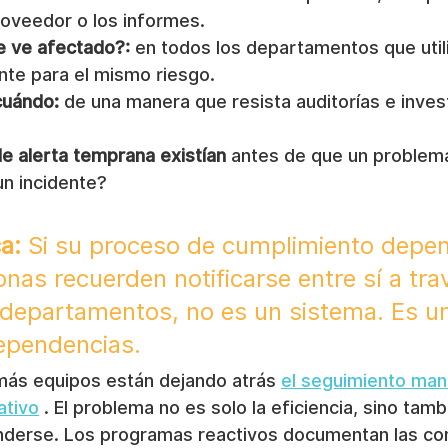
roveedor o los informes.
e ve afectado?:
 en todos los departamentos que util
nte para el mismo riesgo.
cuándo:
 de una manera que resista auditorías e inves
e alerta temprana existían
 antes de que un problem
un incidente?
a:
 Si su proceso de cumplimiento depe
nas recuerden notificarse entre sí a tra
s departamentos, no es un sistema. Es u
ependencias.
más equipos están dejando atrás 
el seguimiento manu
ativo
 . El problema no es solo la eficiencia, sino tambi
derse. Los programas reactivos documentan las co