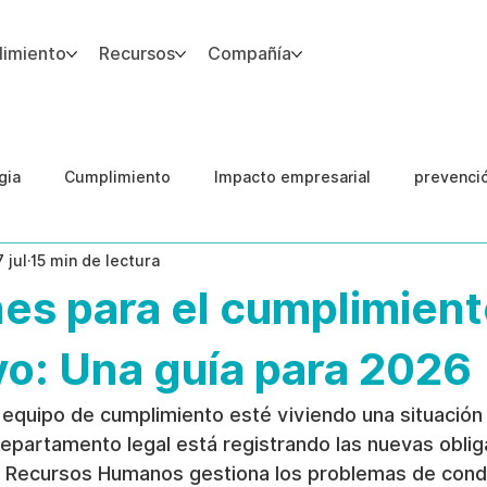
imiento
Recursos
Compañía
gia
Cumplimiento
Impacto empresarial
prevenci
7 jul
15 min de lectura
IA
Integridad del Capital Humano
Guias
es para el cumplimien
o: Una guía para 2026
equipo de cumplimiento esté viviendo una situación 
epartamento legal está registrando las nuevas oblig
o. Recursos Humanos gestiona los problemas de cond