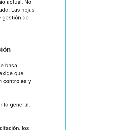
io actual. No 
ado. Las hojas 
e gestión de 
ción
se basa 
exige que 
 controles y 
 lo general, 
citación, los 