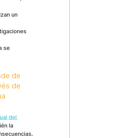
izan un 
tigaciones 
a se 
nde de 
vés de 
na 
al del 
én la 
nsecuencias. 