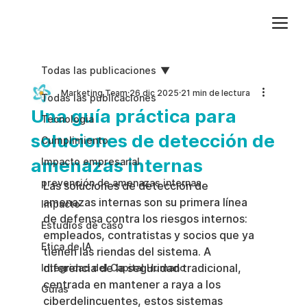
Agregue texto de párrafo. Haga clic en “Editar texto” para actualizar la fuente, el tamaño y más. Para cambiar y reutilizar temas de texto, vaya a Estilos del sitio.
Todas las publicaciones
Marketing Team
26 dic 2025
21 min de lectura
Todas las publicaciones
Una guía práctica para
Tecnologia
soluciones de detección de
Cumplimiento
amenazas internas
Impacto empresarial
prevención de amenazas internas
Las soluciones de detección de 
amenazas internas son su primera línea 
Impacto
de defensa contra los riesgos internos: 
Estudios de caso
empleados, contratistas y socios que ya 
Etica de IA
tienen las riendas del sistema. A 
diferencia de la seguridad tradicional, 
Integridad del Capital Humano
centrada en mantener a raya a los 
Guias
ciberdelincuentes, estos sistemas 