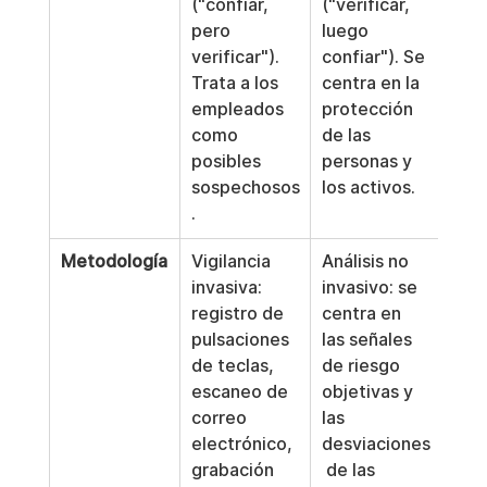
("confiar, 
("verificar, 
pero 
luego 
verificar"). 
confiar"). Se 
Trata a los 
centra en la 
empleados 
protección 
como 
de las 
posibles 
personas y 
sospechosos
los activos.
.
Metodología
Vigilancia 
Análisis no 
invasiva: 
invasivo: se 
registro de 
centra en 
pulsaciones 
las señales 
de teclas, 
de riesgo 
escaneo de 
objetivas y 
correo 
las 
electrónico, 
desviaciones
grabación 
 de las 