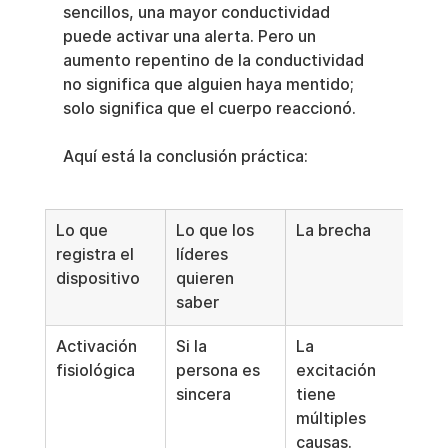
sencillos, una mayor conductividad 
puede activar una alerta. Pero un 
aumento repentino de la conductividad 
no significa que alguien haya mentido; 
solo significa que el cuerpo reaccionó.
Aquí está la conclusión práctica:
Lo que 
Lo que los 
La brecha
registra el 
líderes 
dispositivo
quieren 
saber
Activación 
Si la 
La 
fisiológica
persona es 
excitación 
sincera
tiene 
múltiples 
causas.