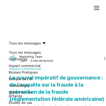
Ajoutez du texte. Cliquez sur « Modifier le texte » pour mettre à jour la police, la taille et plus encore. Pour modifier et réutiliser les thèmes de texte, accédez à Styles du site.
Tous les messages
Tous les messages
Marketing Team
Conformite
1 juin
5 min de lecture
Impact commercial
Impact commercial
Bonnes Pratiques
Le nouvel impératif de gouvernance :
Éthique de l’IA
de l’enquête sur la fraude à la
Technologie
prévention de la fraude
Impact sur les
Affaires
(réglementation fédérale américaine)
Études de cas