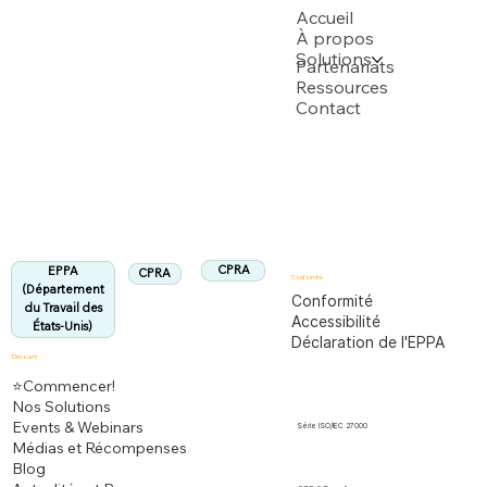
USPTO
Accueil
À propos
Solutions
Soutenu par plusieurs demandes de brevet USPTO
Partenariats
Ressources
Contact
Département du Travail des États-Unis
Entièrement conforme à la réglementation
EPPA
Aligné :
CPRA
EPPA
CPRA
Conformité
(Département
Conformité
du Travail des
Accessibilité
États-Unis)
Déclaration de l'EPPA
Découvrir
⭐Commencer!
Nos Solutions
Events & Webinars
Série ISO/IEC 27000
Médias et Récompenses
Blog