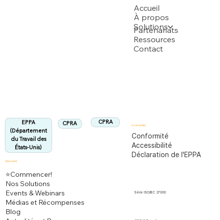
USPTO
Accueil
À propos
Solutions
Soutenu par plusieurs demandes de brevet USPTO
Partenariats
Ressources
Contact
Département du Travail des États-Unis
Entièrement conforme à la réglementation
EPPA
Aligné :
CPRA
EPPA
CPRA
Conformité
(Département
Conformité
du Travail des
Accessibilité
États-Unis)
Déclaration de l'EPPA
Découvrir
⭐Commencer!
Nos Solutions
Events & Webinars
Série ISO/IEC 27000
Médias et Récompenses
Blog