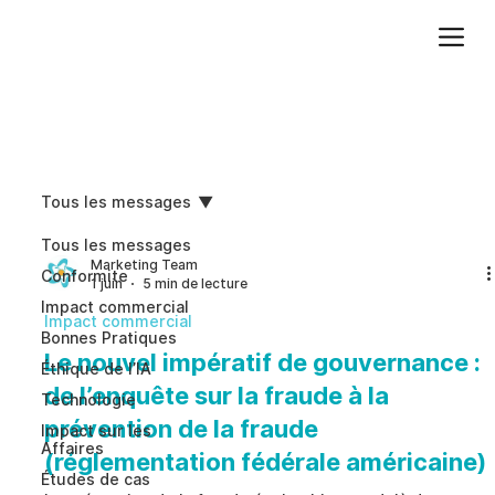
Ajoutez du texte. Cliquez sur « Modifier le texte » pour mettre à jour la police, la taille et plus encore. Pour modifier et réutiliser les thèmes de texte, accédez à Styles du site.
Tous les messages
Tous les messages
Marketing Team
Conformite
1 juin
5 min de lecture
Impact commercial
Impact commercial
Bonnes Pratiques
Le nouvel impératif de gouvernance :
Éthique de l’IA
de l’enquête sur la fraude à la
Technologie
prévention de la fraude
Impact sur les
Affaires
(réglementation fédérale américaine)
Études de cas