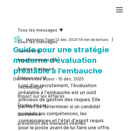
Ajoutez du texte. Cliquez sur « Modifier le texte » pour mettre à jour la police, la taille et plus encore. Pour modifier et réutiliser les thèmes de texte, accédez à Styles du site.
Tous les messages
Marketing Team
12 déc. 2025
19 min de lecture
Tous les messages
Guide pour une stratégie
Conformite
moderne d'évaluation
Impact commercial
préalable à l'embauche
Bonnes Pratiques
Éthique de l’IA
Dernière mise à jour :
15 déc. 2025
Lors d'un recrutement, l'évaluation 
Technologie
préalable à l'embauche est un outil 
Impact sur les Affaires
précieux de gestion des risques. Elle 
Études de cas
permet de déterminer si un candidat 
possède les compétences, les 
Conformité
connaissances et l'état d'esprit requis 
prévention des menaces internes
pour le poste 
avant
 de lui faire une offre. 