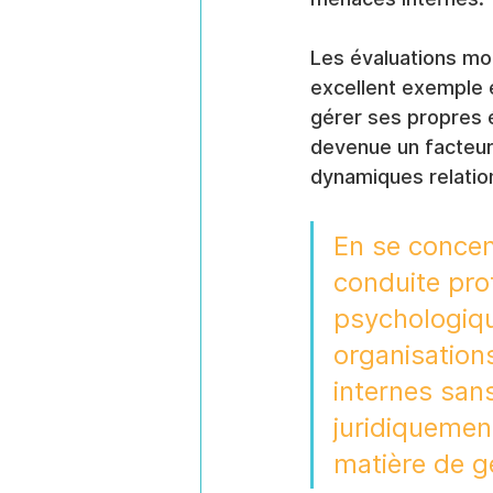
Les évaluations mo
excellent exemple 
gérer ses propres é
devenue un facteur 
dynamiques relatio
En se concen
conduite prof
psychologiqu
organisations
internes sans
juridiquement
matière de g