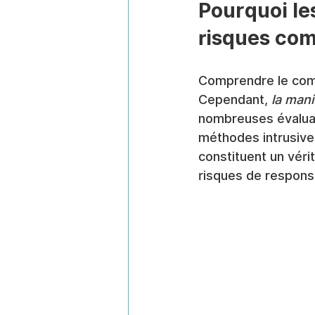
Pourquoi les
risques co
Comprendre le comp
Cependant, 
la man
nombreuses évaluat
méthodes intrusives
constituent un véri
risques de responsa