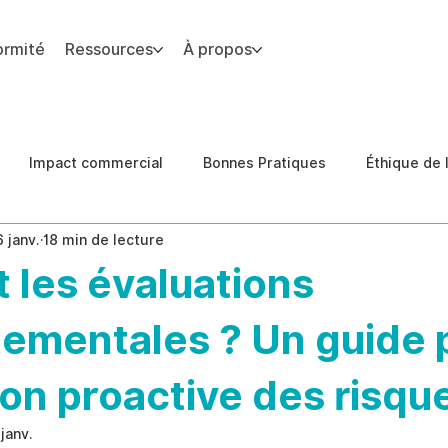
ormité
Ressources
À propos
 du site.
Impact commercial
Bonnes Pratiques
Éthique de l
6 janv.
18 min de lecture
des de cas
Conformité
prévention des menaces inter
 les évaluations
ementales ? Un guide p
on proactive des risqu
 janv.