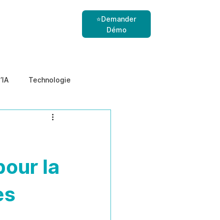
⭐Demander
Démo
’IA
Technologie
nes
menaces internes
our la
es