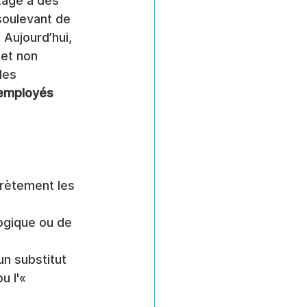
tage à des 
 soulevant de 
Aujourd’hui, 
et non 
des 
 employés 
crètement les 
ogique ou de 
un substitut 
u l'« 