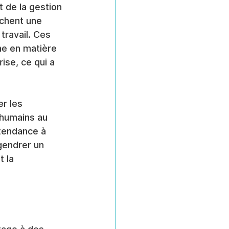
 de la gestion 
chent une 
travail. Ces 
e en matière 
ise, ce qui a 
r les 
 humains au 
 tendance à 
gendrer un 
 la 