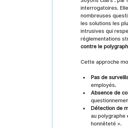
Soyons clairs : par
interrogatoires. Ell
nombreuses question
les solutions les p
intrusives qui resp
réglementations st
contre le polygrap
Cette approche mode
Pas de surveill
employés.
Absence de coe
questionnement
Détection de m
au polygraphe e
honnêteté ».