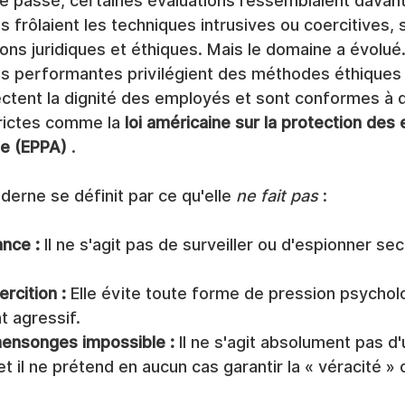
 le passé, certaines évaluations ressemblaient davan
es frôlaient les techniques intrusives ou coercitives,
s juridiques et éthiques. Mais le domaine a évolué. 
lus performantes privilégient des méthodes éthiques 
ectent la dignité des employés et sont conformes à 
rictes comme la 
loi américaine sur la protection des
he (EPPA)
 .
rne se définit par ce qu'elle 
ne fait pas
 :
ance :
 Il ne s'agit pas de surveiller ou d'espionner se
rcition :
 Elle évite toute forme de pression psychol
 agressif.
ensonges impossible :
 Il ne s'agit absolument pas d'
t il ne prétend en aucun cas garantir la « véracité » o