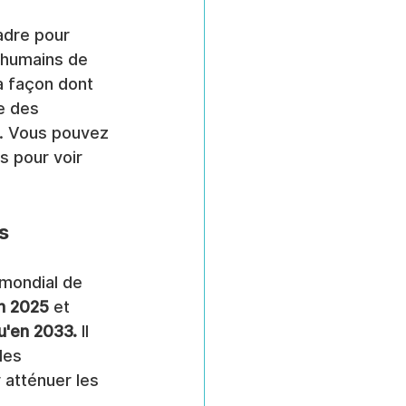
dre pour 
 humains de 
a façon dont 
e des 
l. Vous pouvez 
 pour voir 
s
mondial de 
en 2025
 et 
u'en 2033.
 Il 
les 
 atténuer les 