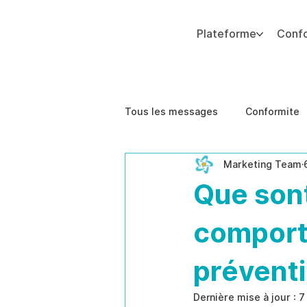
Plateforme
Conf
Ajoutez du texte. Cliquez sur « Modifier le texte » pour mettre à jour la police, la taille et plus encore. Pour modifier et réutiliser les thèmes de texte, accédez à Styles
Tous les messages
Conformite
Marketing Team
Impact sur les Affaires
Étu
Que sont
comport
préventi
Dernière mise à jour :
7