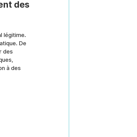
ent des 
légitime. 
atique. De 
r des 
ques, 
on à des 