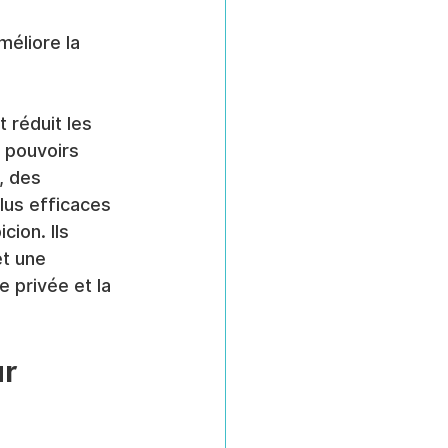
méliore la 
 réduit les 
s pouvoirs 
, des 
lus efficaces 
ion. Ils 
t une 
 privée et la 
r 