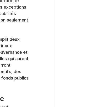
conformité 
es exceptions 
abilités 
 non seulement 
mplit deux 
ir aux 
ouvernance et 
les qui auront 
rront 
entifs, des 
 fonds publics 
e 