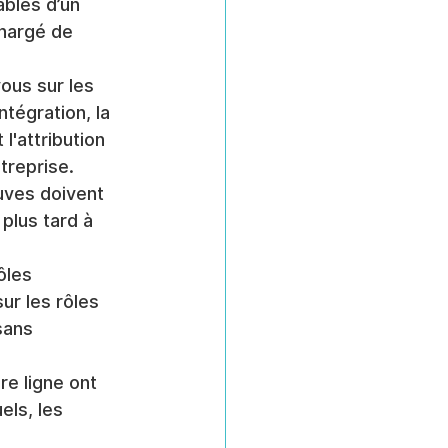
bles d’un 
chargé de 
ous sur les 
tégration, la 
l'attribution 
treprise.
uves doivent 
plus tard à 
ôles 
ur les rôles 
sans 
re ligne ont 
ls, les 