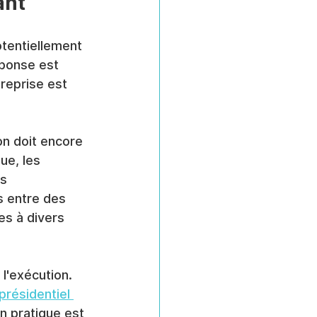
ant
tentiellement 
éponse est 
treprise est 
ion doit encore 
ue, les 
s 
s entre des 
s à divers 
 l'exécution. 
présidentiel 
on pratique est 