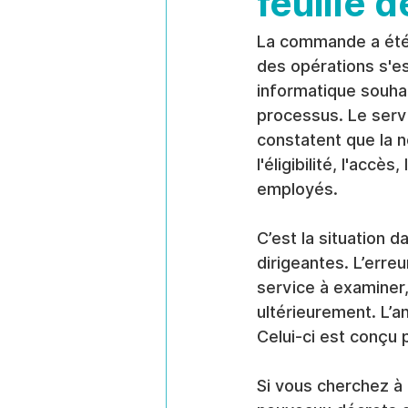
feuille d
La commande a été v
des opérations s'es
informatique souhai
processus. Le servi
constatent que la n
l'éligibilité, l'acc
employés.
C’est la situation 
dirigeantes. L’erre
service à examiner,
ultérieurement. L’a
Celui-ci est conçu 
Si vous cherchez à