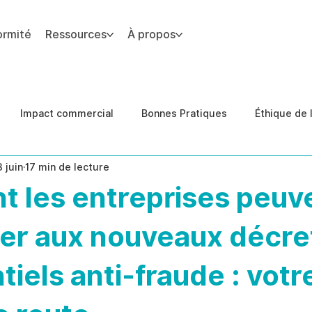
ormité
Ressources
À propos
 du site.
Impact commercial
Bonnes Pratiques
Éthique de l
3 juin
17 min de lecture
des de cas
Conformité
prévention des menaces inter
 les entreprises peuv
er aux nouveaux décre
tiels anti-fraude : votr