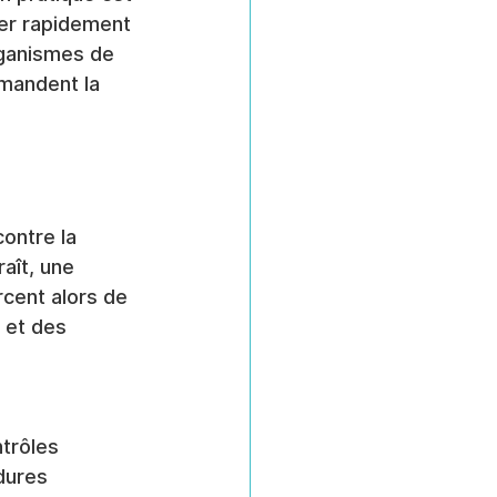
ner rapidement 
rganismes de 
mandent la 
ontre la 
aît, une 
rcent alors de 
 et des 
trôles 
dures 