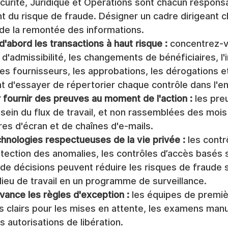
curité, Juridique et Opérations sont chacun responsa
t du risque de fraude. Désigner un cadre dirigeant 
t de la remontée des informations.
'abord les transactions à haut risque :
 concentrez-v
d'admissibilité, les changements de bénéficiaires, l'in
es fournisseurs, les approbations, les dérogations et 
t d'essayer de répertorier chaque contrôle dans l'en
 fournir des preuves au moment de l'action :
 les pre
sein du flux de travail, et non rassemblées des mois 
res d'écran et de chaînes d'e-mails.
chnologies respectueuses de la vie privée :
 les contr
détection des anomalies, les contrôles d’accès basés s
 de décisions peuvent réduire les risques de fraude 
lieu de travail en un programme de surveillance.
avance les règles d'exception :
 les équipes de premiè
s clairs pour les mises en attente, les examens manue
s autorisations de libération.