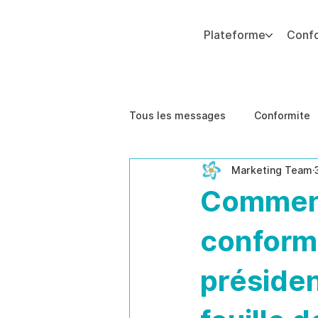
Plateforme
Conf
Ajoutez du texte. Cliquez sur « Modifier le texte » pour mettre à jour la police, la taille et plus encore. Pour modifier et réutiliser les thèmes de texte, accédez à Styles
Tous les messages
Conformite
Marketing Team
Impact sur les Affaires
Étu
Comment
conform
présiden