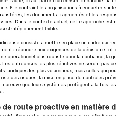
ti-fraude, il faut partir d'un constat imparable : la 
ace. Elle contraint les organisations à enquêter sur l
transférés, les documents fragmentés et les respons
rvices. Dans le contexte actuel, cette approche est
ssi stratégiquement faible.
 judicieuse consiste à mettre en place un cadre qui re
ment : répondre aux exigences de la décision et offr
me opérationnel plus robuste pour la confiance, la g
. Les entreprises les plus réactives ne seront pas cel
s juridiques les plus volumineux, mais celles qui pou
rise des risques, la mise en place de contrôles prév
 la preuve que leurs systèmes protègent à la fois les
e.
e de route proactive en matière d