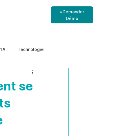
⭐Demander
Démo
’IA
Technologie
nes
menaces internes
ent se
ts
e