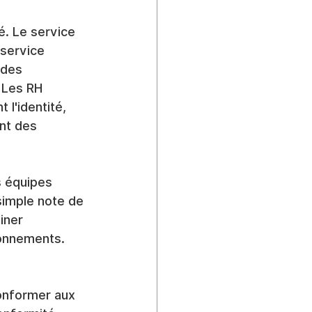
é. Le service 
 service 
 des 
 Les RH 
l'identité, 
ent des 
s équipes 
simple note de 
iner 
ionnements. 
onformer aux 