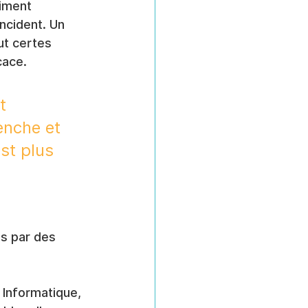
iment 
ncident. Un 
ut certes 
cace.
t 
enche et 
st plus 
s par des 
 Informatique, 