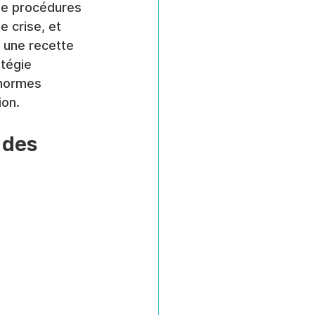
de procédures 
 crise, et 
 une recette 
tégie 
énormes 
ion.
 des 