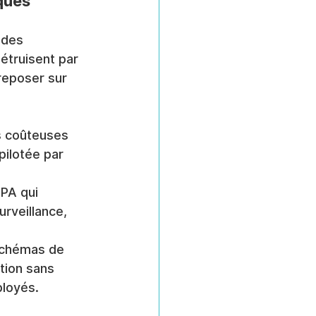
ques
 des 
étruisent par 
reposer sur 
s coûteuses 
pilotée par 
PA qui 
rveillance, 
 schémas de 
tion sans 
ployés.