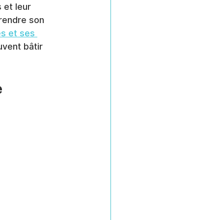
et leur 
rendre son 
s et ses 
uvent bâtir 
 