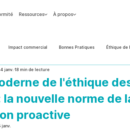
ormité
Ressources
À propos
 du site.
Impact commercial
Bonnes Pratiques
Éthique de l
14 janv.
18 min de lecture
des de cas
Conformité
prévention des menaces inter
oderne de l'éthique de
 : la nouvelle norme de l
on proactive
5 janv.