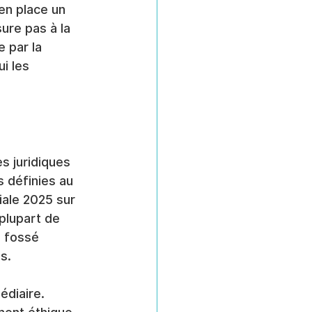
en place un 
ure pas à la 
 par la 
i les 
s juridiques 
 définies au 
iale 2025 sur 
plupart de 
 fossé 
s.
diaire. 