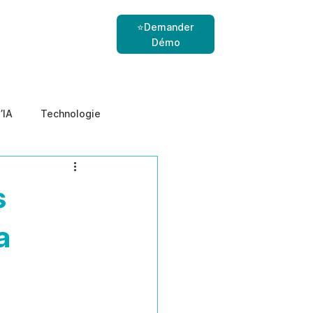
⭐Demander
Démo
’IA
Technologie
nes
menaces internes
s
a