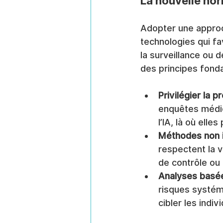
La nouvelle nor
Adopter une approc
technologies qui fav
la surveillance ou 
des principes fonda
Privilégier la p
enquêtes médico
l’IA, là où elle
Méthodes non i
respectent la v
de contrôle ou
Analyses basées
risques systémi
cibler les indiv