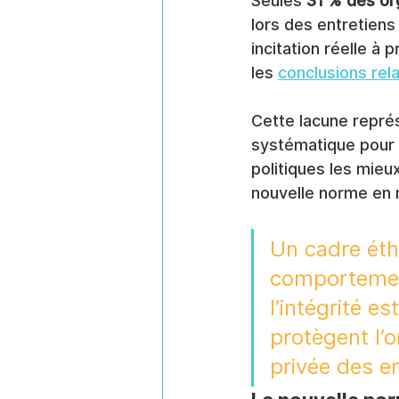
Seules 
31 % des or
lors des entretien
incitation réelle à p
les 
conclusions rel
Cette lacune repré
systématique pour 
politiques les mie
nouvelle norme en m
Un cadre éthi
comportement
l’intégrité es
protègent l’o
privée des e