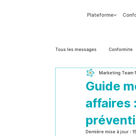
Plateforme
Conf
Ajoutez du texte. Cliquez sur « Modifier le texte » pour mettre à jour la police, la taille et plus encore. Pour modifier et réutiliser les thèmes de texte, accédez à Styles
Tous les messages
Conformite
Marketing Team
Impact sur les Affaires
Étu
Guide m
affaires
préventi
Dernière mise à jour :
1