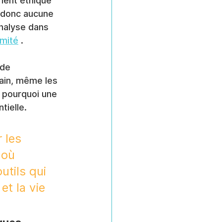
ment éthique 
 donc aucune 
'analyse dans 
rmité
 .
de 
ain, même les 
 pourquoi une 
tielle.
 les 
 où 
outils qui 
et la vie 