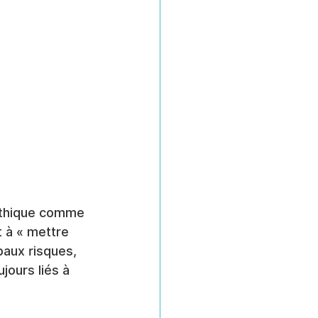
éthique comme 
 à « mettre 
ipaux risques, 
ours liés à 