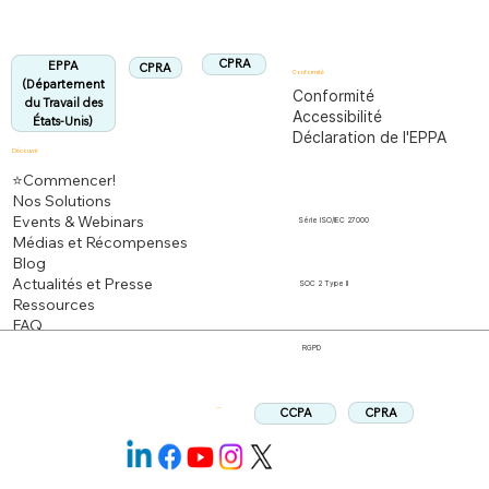
Aligné :
CPRA
EPPA
CPRA
Conformité
(Département
Conformité
du Travail des
Accessibilité
États-Unis)
Déclaration de l'EPPA
Découvrir
⭐Commencer!
Nos Solutions
Events & Webinars
Série ISO/IEC 27000
Médias et Récompenses
Blog
Actualités et Presse
SOC 2 Type II
Ressources
FAQ
RGPD
CPRA
CCPA
Suivez: