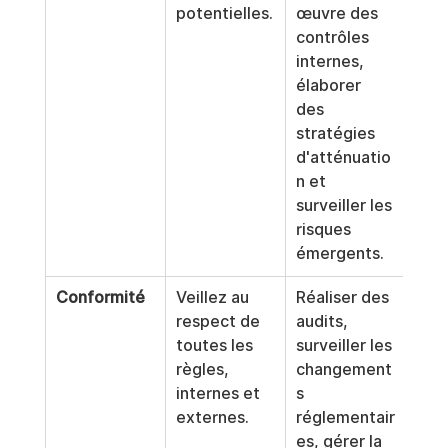
potentielles.
œuvre des 
fina
contrôles 
opé
internes, 
les 
élaborer 
répu
des 
stratégies 
d'atténuatio
n et 
surveiller les 
risques 
émergents.
Conformité
Veillez au 
Réaliser des 
Pre
respect de 
audits, 
véri
toutes les 
surveiller les 
de 
règles, 
changement
con
internes et 
s 
aux 
externes.
réglementair
exi
es, gérer la 
léga