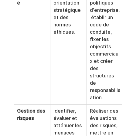
e
orientation 
politiques 
opé
stratégique 
d'entreprise,
 clai
et des 
 établir un 
éthi
normes 
code de 
bien
éthiques.
conduite, 
pour
fixer les 
l'en
objectifs 
de 
commerciau
l'or
x et créer 
n.
des 
structures 
de 
responsabilis
ation.
Gestion des 
Identifier, 
Réaliser des 
Expo
risques
évaluer et 
évaluations 
mini
atténuer les 
des risques, 
aux 
menaces 
mettre en 
men