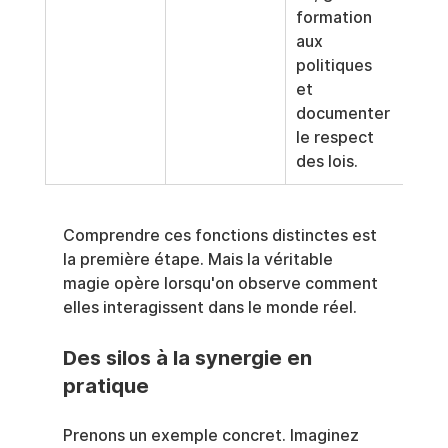
formation 
rég
aux 
es e
politiques 
poli
et 
inte
documenter 
le respect 
des lois.
Comprendre ces fonctions distinctes est 
la première étape. Mais la véritable 
magie opère lorsqu'on observe comment 
elles interagissent dans le monde réel.
Des silos à la synergie en 
pratique
Prenons un exemple concret. Imaginez 