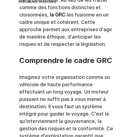
de la conformité. Au lieu de les traiter 
menaces internes
comme des fonctions distinctes et 
cloisonnées, 
la GRC
 les fusionne en un 
cadre unique et cohérent. Cette 
approche permet aux entreprises d'agir 
de manière éthique, d'anticiper les 
risques et de respecter la législation.
Comprendre le cadre GRC
Imaginez votre organisation comme un 
véhicule de haute performance 
effectuant un long voyage. Un moteur 
puissant ne suffit pas à vous mener à 
destination. Il vous faut un système 
intégré pour guider le voyage. C'est là 
qu'interviennent la gouvernance, la 
gestion des risques et la conformité. Ce 
système d'exploitation garantit que 