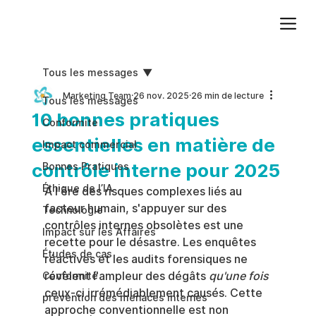
Ajoutez du texte. Cliquez sur « Modifier le texte » pour mettre à jour la police, la taille et plus encore. Pour modifier et réutiliser les thèmes de texte, accédez à Styles du site.
Tous les messages
Marketing Team
26 nov. 2025
26 min de lecture
Tous les messages
10 bonnes pratiques
Conformite
essentielles en matière de
Impact commercial
contrôle interne pour 2025
Bonnes Pratiques
Éthique de l’IA
À l'ère des risques complexes liés au 
facteur humain, s'appuyer sur des 
Technologie
contrôles internes obsolètes est une 
Impact sur les Affaires
recette pour le désastre. Les enquêtes 
Études de cas
réactives et les audits forensiques ne 
révèlent l'ampleur des dégâts 
qu'une fois
Conformité
ceux-ci irrémédiablement causés. Cette 
prévention des menaces internes
approche conventionnelle est non 