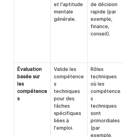
et l'aptitude 
de décision 
l'int
mentale 
rapide (par 
Peut
générale.
exemple, 
intr
finance, 
des 
conseil).
l'en
de c
styl
cogn
Évaluation 
Valide les 
Rôles 
N'of
basée sur 
compétence
techniques 
auc
les 
s 
où les 
info
compétence
techniques 
compétence
sur 
s
pour des 
s 
risq
tâches 
techniques 
aux 
spécifiques 
sont 
huma
liées à 
primordiales 
que 
l'emploi.
(par 
frau
exemple, 
les 