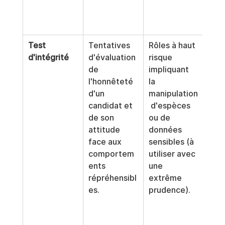
au t
l'AD
Test 
Tentatives 
Rôles à haut 
Risq
d'intégrité
d'évaluation 
risque 
juri
de 
impliquant 
imp
l'honnêteté 
la 
lié 
d'un 
manipulation
De 
candidat et 
 d'espèces 
nom
de son 
ou de 
for
attitude 
données 
sont
face aux 
sensibles (à 
cons
comportem
utiliser avec 
com
ents 
une 
test
répréhensibl
extrême 
déte
es.
prudence).
de 
men
illé