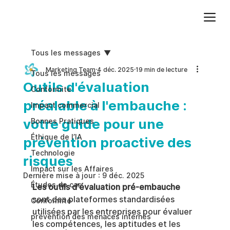
Ajoutez du texte. Cliquez sur « Modifier le texte » pour mettre à jour la police, la taille et plus encore. Pour modifier et réutiliser les thèmes de texte, accédez à Styles du site.
Tous les messages
Marketing Team
4 déc. 2025
19 min de lecture
Tous les messages
Outils d'évaluation
Conformite
préalable à l'embauche :
Impact commercial
votre guide pour une
Bonnes Pratiques
Éthique de l’IA
prévention proactive des
Technologie
risques
Impact sur les Affaires
Dernière mise à jour :
9 déc. 2025
Études de cas
Les outils d'évaluation pré-embauche
sont des plateformes standardisées 
Conformité
utilisées par les entreprises pour évaluer 
prévention des menaces internes
les compétences, les aptitudes et les 