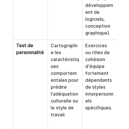
développem
pro
ent de 
elle
logiciels, 
conception 
graphique).
Test de 
Cartographi
Exercices 
Risq
personnalité
e les 
ou rôles de 
élev
caractéristiq
cohésion 
disc
ues 
d'équipe 
n en
comportem
fortement 
neur
entales pour 
dépendants 
té. 
prédire 
de styles 
indi
l'adéquation 
interpersonn
d'in
culturelle ou 
els 
réel
le style de 
spécifiques.
entr
travail.
des 
con
s ju