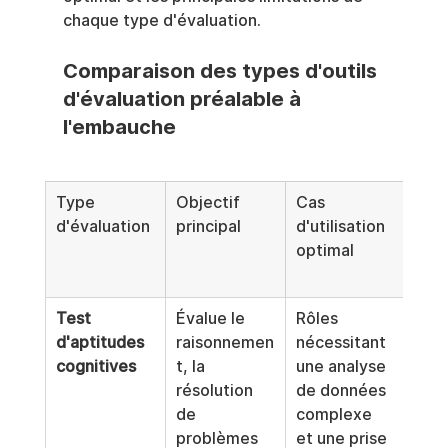
chaque type d'évaluation.
Comparaison des types d'outils 
d'évaluation préalable à 
l'embauche
Type 
Objectif 
Cas 
Prin
d'évaluation
principal
d'utilisation 
limi
optimal
et r
(bia
Test 
Évalue le 
Rôles 
Ne 
d'aptitudes 
raisonnemen
nécessitant 
pas 
cognitives
t, la 
une analyse 
préd
résolution 
de données 
com
de 
complexe 
ents
problèmes 
et une prise 
éthi