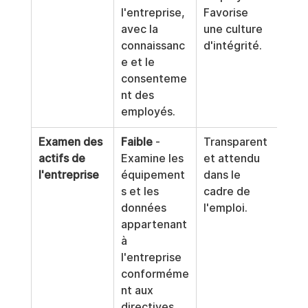
l'entreprise, 
Favorise 
des 
avec la 
une culture 
donn
connaissanc
d'intégrité.
nouv
e et le 
nor
consenteme
nt des 
employés.
Examen des 
Faible
 - 
Transparent 
Con
actifs de 
Examine les 
et attendu 
Relè
l'entreprise
équipement
dans le 
cha
s et les 
cadre de 
d'ap
données 
l'emploi.
 éta
appartenant 
poli
à 
l'en
l'entreprise 
conforméme
nt aux 
directives 