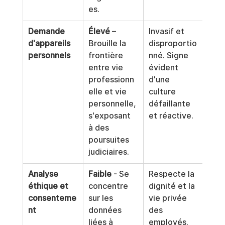
es.
Demande 
Élevé
 – 
Invasif et 
Non
d'appareils 
Brouille la 
disproportio
resp
personnels
frontière 
nné. Signe 
règl
entre vie 
évident 
être
professionn
d'une 
cons
elle et vie 
culture 
com
personnelle, 
défaillante 
for
s'exposant 
et réactive.
coer
à des 
ce q
poursuites 
inte
judiciaires.
Analyse 
Faible
 - Se 
Respecte la 
Con
éthique et 
concentre 
dignité et la 
Alig
consenteme
sur les 
vie privée 
loi 
nt
données 
des 
les l
liées à 
employés. 
prot