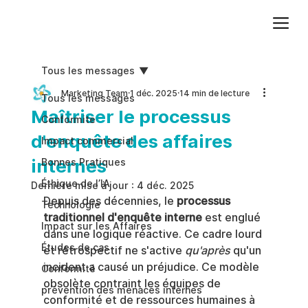
Ajoutez du texte. Cliquez sur « Modifier le texte » pour mettre à jour la police, la taille et plus encore. Pour modifier et réutiliser les thèmes de texte, accédez à Styles du site.
Tous les messages
Marketing Team
1 déc. 2025
14 min de lecture
Tous les messages
Maîtriser le processus
Conformite
d'enquête des affaires
Impact commercial
internes
Bonnes Pratiques
Éthique de l’IA
Dernière mise à jour :
4 déc. 2025
Depuis des décennies, le 
processus 
Technologie
traditionnel d'enquête interne
 est englué 
Impact sur les Affaires
dans une logique réactive. Ce cadre lourd 
Études de cas
et rétrospectif ne s'active 
qu'après
 qu'un 
incident a causé un préjudice. Ce modèle 
Conformité
obsolète contraint les équipes de 
prévention des menaces internes
conformité et de ressources humaines à 