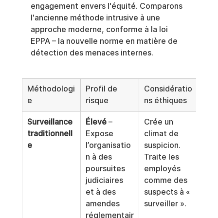
engagement envers l'équité. Comparons 
l'ancienne méthode intrusive à une 
approche moderne, conforme à la loi 
EPPA – la nouvelle norme en matière de 
détection des menaces internes.
Méthodologi
Profil de 
Considératio
Con
e
risque
ns éthiques
EPP
Surveillance 
Élevé
 – 
Crée un 
Non
traditionnell
Expose 
climat de 
con
e
l’organisatio
suspicion. 
Viol
n à des 
Traite les 
souv
poursuites 
employés 
vie 
judiciaires 
comme des 
des 
et à des 
suspects à « 
emp
amendes 
surveiller ».
le d
réglementair
trav