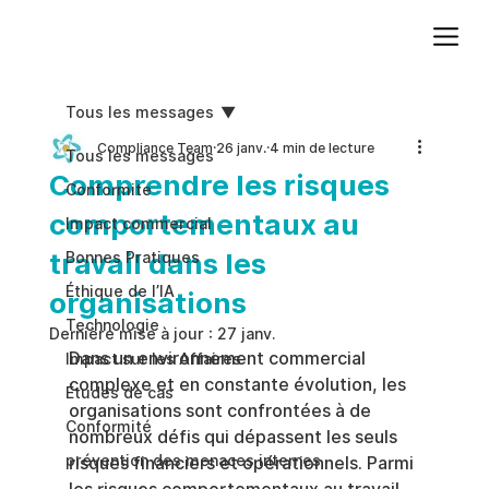
Ajoutez du texte. Cliquez sur « Modifier le texte » pour mettre à jour la police, la taille et plus encore. Pour modifier et réutiliser les thèmes de texte, accédez à Styles du site.
Tous les messages
Compliance Team
26 janv.
4 min de lecture
Tous les messages
Comprendre les risques
Conformite
comportementaux au
Impact commercial
travail dans les
Bonnes Pratiques
Éthique de l’IA
organisations
Technologie
Dernière mise à jour :
27 janv.
Dans un environnement commercial 
Impact sur les Affaires
complexe et en constante évolution, les 
Études de cas
organisations sont confrontées à de 
Conformité
nombreux défis qui dépassent les seuls 
prévention des menaces internes
risques financiers et opérationnels. Parmi 