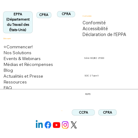
Aligné :
CPRA
EPPA
CPRA
Conformité
(Département
Conformité
du Travail des
Accessibilité
États-Unis)
Déclaration de l'EPPA
Découvrir
⭐Commencer!
Nos Solutions
Events & Webinars
Série ISO/IEC 27000
Médias et Récompenses
Blog
Actualités et Presse
SOC 2 Type II
Ressources
FAQ
RGPD
CPRA
CCPA
Suivez: