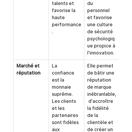
talents et 
du 
favorise la 
personnel 
haute 
et favorise 
performance
une culture 
.
de sécurité 
psychologiq
ue propice à 
l'innovation.
Marché et 
La 
Elle permet 
réputation
confiance 
de bâtir une 
est la 
réputation 
monnaie 
de marque 
suprême. 
inébranlable,
Les clients 
 d'accroître 
et les 
la fidélité 
partenaires 
de la 
sont fidèles 
clientèle et 
aux 
de créer un 