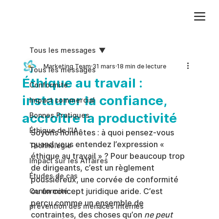
Ajoutez du texte. Cliquez sur « Modifier le texte » pour mettre à jour la police, la taille et plus encore. Pour modifier et réutiliser les thèmes de texte, accédez à Styles du site.
Tous les messages
Marketing Team
31 mars
18 min de lecture
Tous les messages
Éthique au travail :
Conformite
instaurer la confiance,
Impact commercial
accroître la productivité
Bonnes Pratiques
Éthique de l’IA
Soyons honnêtes : à quoi pensez-vous 
quand vous entendez l’expression « 
Technologie
éthique au travail » ? Pour beaucoup trop 
Impact sur les Affaires
de dirigeants, c’est un règlement 
Études de cas
poussiéreux, une corvée de conformité 
ou un concept juridique aride. C’est 
Conformité
perçu comme un ensemble de 
prévention des menaces internes
contraintes, des choses qu’on 
ne peut 