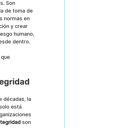
s. Son 
da de toma de 
s normas en 
ción y crear 
riesgo humano, 
desde dentro.
 que 
tegridad
 décadas, la 
solo está 
ganizaciones 
ntegridad
 son 