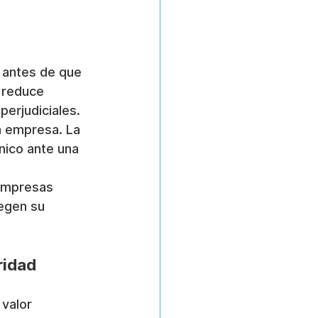
s antes de que 
 reduce 
perjudiciales.
a empresa. La 
nico ante una 
 empresas 
egen su 
ridad
valor 