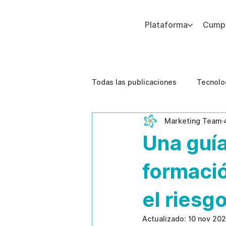
Plataforma
Cumpl
Agregue texto de párrafo. Haga clic en “Editar texto” para actualizar la fuente, el tamaño y más. Para cambiar y reutilizar temas de texto, vaya a Estilos del sitio.
Todas las publicaciones
Tecnolo
Marketing Team
Estudios de caso
Etica de 
Una guí
formaci
el ries
Actualizado:
10 nov 20