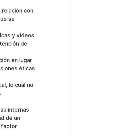
 relación con 
que se 
icas y vídeos 
etención de 
ción en lugar 
siones éticas 
l, lo cual no 
.
as internas 
d de un 
 factor 