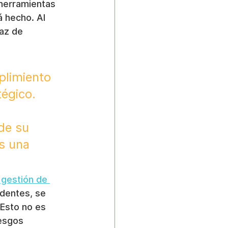
 herramientas 
 hecho. Al 
paz de 
plimiento 
égico. 
de su 
s una 
 gestión de 
identes, se 
Esto no es 
esgos 