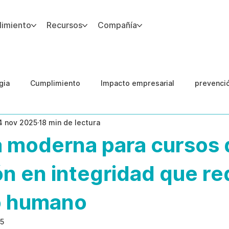
imiento
Recursos
Compañía
gia
Cumplimiento
Impacto empresarial
prevenci
4 nov 2025
18 min de lectura
IA
Integridad del Capital Humano
Guias
a moderna para cursos 
ón en integridad que r
go humano
25