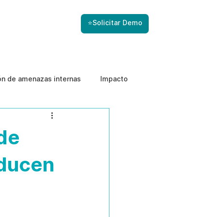
⭐Solicitar Demo
ón de amenazas internas
Impacto
de
educen