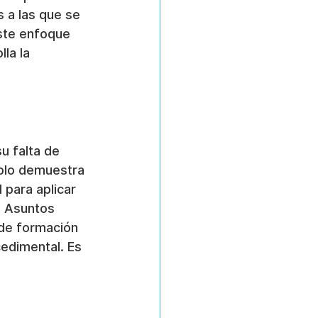
s a las que se 
ste enfoque 
la la 
u falta de 
solo demuestra 
 para aplicar 
, Asuntos 
 de formación 
edimental. Es 