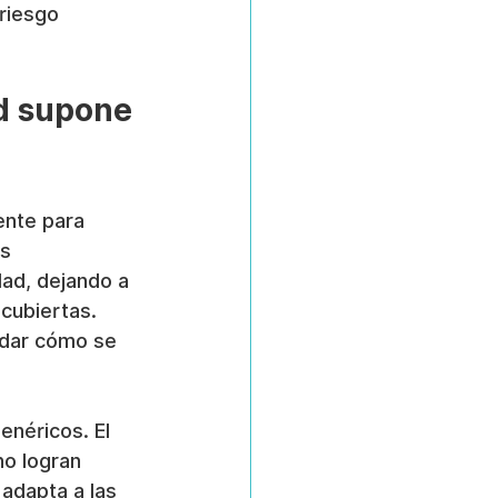
riesgo 
d supone 
ente para 
s 
ad, dejando a 
cubiertas. 
dar cómo se 
enéricos. El 
no logran 
adapta a las 