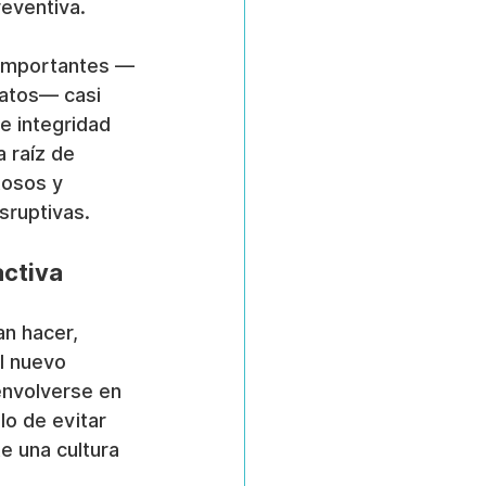
eventiva.
 importantes —
datos— casi 
 integridad 
 raíz de 
osos y 
sruptivas.
activa
an hacer, 
l nuevo 
envolverse en 
lo de evitar 
e una cultura 