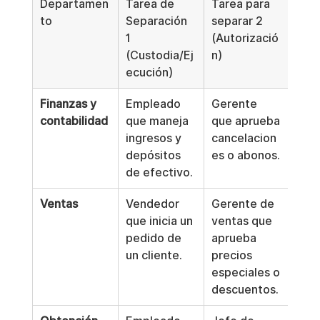
Departamen
Tarea de 
Tarea para 
Tare
to
Separación 
separar 2 
sepa
1 
(Autorizació
(ma
(Custodia/Ej
n)
nto 
ecución)
regi
Finanzas y 
Empleado 
Gerente 
Con
contabilidad
que maneja 
que aprueba 
que 
ingresos y 
cancelacion
los 
depósitos 
es o abonos.
de 
de efectivo.
banc
Ventas
Vendedor 
Gerente de 
Auxi
que inicia un 
ventas que 
cont
pedido de 
aprueba 
que 
un cliente.
precios 
en e
especiales o 
mayo
descuentos.
vent