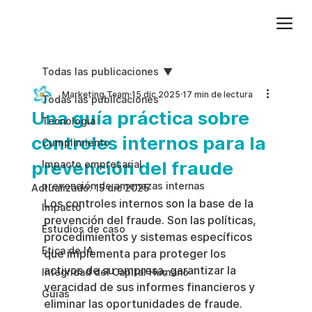
Agregue texto de párrafo. Haga clic en “Editar texto” para actualizar la fuente, el tamaño y más. Para cambiar y reutilizar temas de texto, vaya a Estilos del sitio.
Todas las publicaciones
Marketing Team
15 dic 2025
17 min de lectura
Todas las publicaciones
Una guía práctica sobre
Tecnologia
controles internos para la
Cumplimiento
prevención del fraude
Impacto empresarial
prevención de amenazas internas
Actualizado:
15 dic 2025
Los controles internos son la base de la 
Impacto
prevención del fraude. Son las políticas, 
Estudios de caso
procedimientos y sistemas específicos 
Etica de IA
que implementa para proteger los 
activos de su empresa, garantizar la 
Integridad del Capital Humano
veracidad de sus informes financieros y 
Guias
eliminar las oportunidades de fraude.