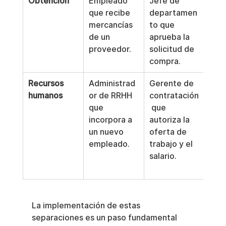
Obtención
Empleado 
Jefe de 
Auxi
que recibe 
departamen
cuen
mercancías 
to que 
pag
de un 
aprueba la 
ingr
proveedor.
solicitud de 
fact
compra.
pro
Recursos 
Administrad
Gerente de 
Espe
humanos
or de RRHH 
contratación
en 
que 
 que 
que
incorpora a 
autoriza la 
el p
un nuevo 
oferta de 
che
empleado.
trabajo y el 
pago
salario.
nue
emp
La implementación de estas 
separaciones es un paso fundamental 