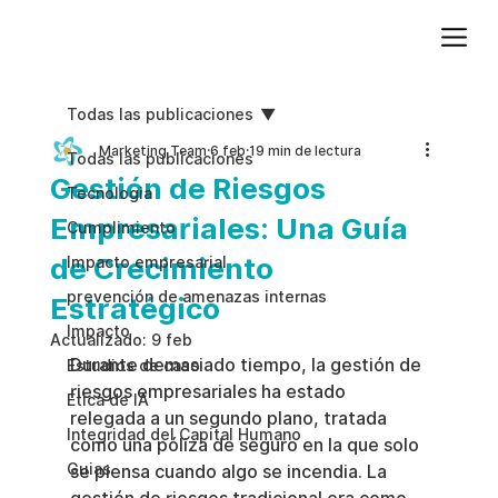
Agregue texto de párrafo. Haga clic en “Editar texto” para actualizar la fuente, el tamaño y más. Para cambiar y reutilizar temas de texto, vaya a Estilos del sitio.
Todas las publicaciones
Marketing Team
6 feb
19 min de lectura
Todas las publicaciones
Gestión de Riesgos
Tecnologia
Empresariales: Una Guía
Cumplimiento
de Crecimiento
Impacto empresarial
prevención de amenazas internas
Estratégico
Impacto
Actualizado:
9 feb
Durante demasiado tiempo, la gestión de 
Estudios de caso
riesgos empresariales ha estado 
Etica de IA
relegada a un segundo plano, tratada 
Integridad del Capital Humano
como una póliza de seguro en la que solo 
Guias
se piensa cuando algo se incendia. La 