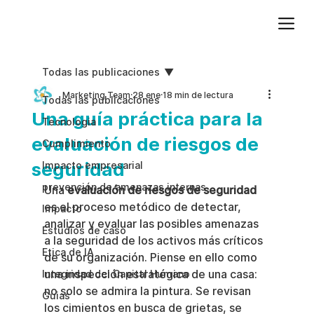
Agregue texto de párrafo. Haga clic en “Editar texto” para actualizar la fuente, el tamaño y más. Para cambiar y reutilizar temas de texto, vaya a Estilos del sitio.
Todas las publicaciones
Marketing Team
28 ene
18 min de lectura
Todas las publicaciones
Una guía práctica para la
Tecnologia
evaluación de riesgos de
Cumplimiento
seguridad
Impacto empresarial
prevención de amenazas internas
Una 
evaluación de riesgos de seguridad
es el proceso metódico de detectar, 
Impacto
analizar y evaluar las posibles amenazas 
Estudios de caso
a la seguridad de los activos más críticos 
Etica de IA
de su organización. Piense en ello como 
una inspección estratégica de una casa: 
Integridad del Capital Humano
no solo se admira la pintura. Se revisan 
Guias
los cimientos en busca de grietas, se 