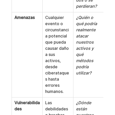
dos o se 
perdieran?
Amenazas
Cualquier 
¿Quién o 
evento o 
qué podría 
circunstanci
realmente 
a potencial 
atacar 
que pueda 
nuestros 
causar daño 
activos y 
a sus 
qué 
activos, 
métodos 
desde 
podría 
ciberataque
utilizar?
s hasta 
errores 
humanos.
Vulnerabilida
Las 
¿Dónde 
des
debilidades 
están 