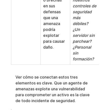
o brechas 
nuestros 
en sus 
controles de 
defensas 
seguridad 
que una 
más 
amenaza 
débiles? 
podría 
¿Un 
explotar 
servidor sin 
para causar 
parchear? 
daño.
¿Personal 
sin 
formación?
Ver cómo se conectan estos tres 
elementos es clave. Que un agente de 
amenazas explote una vulnerabilidad 
para comprometer un activo es la clave 
de todo incidente de seguridad.