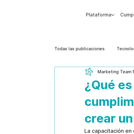
Plataforma
Cumpl
Agregue texto de párrafo. Haga clic en “Editar texto” para actualizar la fuente, el tamaño y más. Para cambiar y reutilizar temas de texto, vaya a Estilos del sitio.
Todas las publicaciones
Tecnolo
Marketing Team
Estudios de caso
Etica de 
¿Qué es 
cumplimi
crear un
La capacitación en