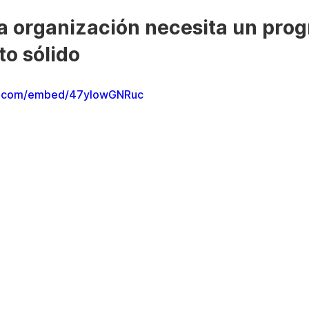
a organización necesita un pro
o sólido
e.com/embed/47ylowGNRuc