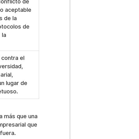
conflicto de 
so aceptable 
s de la 
tocolos de 
la 
contra el 
versidad, 
rial, 
n lugar de 
etuoso.
ea más que una 
empresarial que 
fuera.