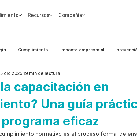
imiento
Recursos
Compañía
gia
Cumplimiento
Impacto empresarial
prevenci
15 dic 2025
19 min de lectura
IA
Integridad del Capital Humano
Guias
la capacitación en
ento? Una guía práctic
 programa eficaz
 cumplimiento normativo es el proceso formal de ens