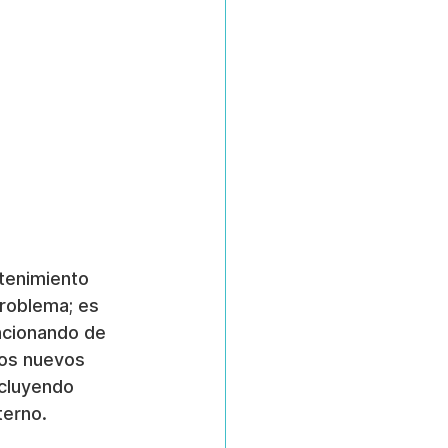
tenimiento 
roblema; es 
ncionando de 
los nuevos 
ncluyendo 
terno.