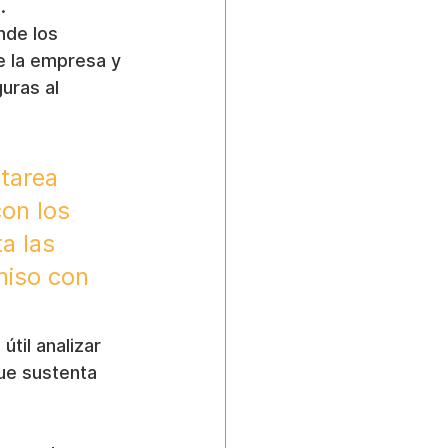
.
nde los 
de la empresa y 
uras al 
tarea 
on los 
a las 
iso con 
s útil analizar 
ue sustenta 