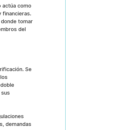
to actúa como 
financieras. 
, donde tomar 
embros del 
ficación. Se 
los 
 doble 
 sus 
gulaciones 
as, demandas 