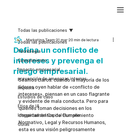
Agregue texto de párrafo. Haga clic en “Editar texto” para actualizar la fuente, el tamaño y más. Para cambiar y reutilizar temas de texto, vaya a Estilos del sitio.
Todas las publicaciones
Marketing Team
31 mar
20 min de lectura
Todas las publicaciones
Defina un conflicto de
Tecnologia
intereses y prevenga el
Cumplimiento
riesgo empresarial.
Impacto empresarial
prevención de amenazas internas
Seamos claros: cuando la mayoría de los 
líderes oyen hablar de «conflicto de 
Impacto
intereses», piensan en un caso flagrante 
Estudios de caso
y evidente de mala conducta. Pero para 
Etica de IA
quienes toman decisiones en los 
departamentos de Cumplimiento 
Integridad del Capital Humano
Normativo, Legal y Recursos Humanos, 
Guias
esta es una visión peligrosamente 