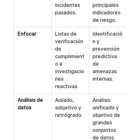
incidentes 
principales 
pasados.
indicadores 
de riesgo.
Enfocar
Listas de 
Identificació
verificación 
n y 
de 
prevención 
cumplimient
predictiva 
o e 
de 
investigacio
amenazas 
nes 
internas.
reactivas.
Análisis de 
Aislado, 
Análisis 
datos
subjetivo y 
unificado y 
retrógrado.
objetivo de 
grandes 
conjuntos 
de datos 