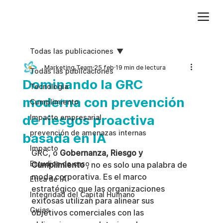
Agregue texto de párrafo. Haga clic en “Editar texto” para actualizar la fuente, el tamaño y más. Para cambiar y reutilizar temas de texto, vaya a Estilos del sitio.
Todas las publicaciones
Marketing Team
25 feb
19 min de lectura
Todas las publicaciones
Dominando la GRC
Tecnologia
moderna con prevención
Cumplimiento
de riesgos proactiva
Impacto empresarial
prevención de amenazas internas
basada en IA
Impacto
GRC, o 
Gobernanza, Riesgo y 
Estudios de caso
Cumplimiento
 , no es solo una palabra de 
moda corporativa. Es el marco 
Etica de IA
estratégico que las organizaciones 
Integridad del Capital Humano
exitosas utilizan para alinear sus 
Guias
objetivos comerciales con las 