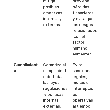
mitiga 
previene 
posibles 
pérdidas 
amenazas 
financieras 
internas y 
y evita que 
externas.
los riesgos 
relacionados
 con el 
factor 
humano 
aumenten.
Cumplimient
Garantiza el 
Evita 
o
cumplimient
sanciones 
o de todas 
legales, 
las leyes, 
multas e 
regulaciones
interrupcion
 y políticas 
es 
internas 
operativas 
externas.
al tiempo 