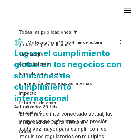
Agregue texto de párrafo. Haga clic en “Editar texto” para actualizar la fuente, el tamaño y más. Para cambiar y reutilizar temas de texto, vaya a Estilos del sitio.
Todas las publicaciones
Marketing Team
19 feb
4 min de lectura
Todas las publicaciones
Lograr el cumplimiento
Tecnologia
global en los negocios con
Cumplimiento
soluciones de
Impacto empresarial
prevención de amenazas internas
cumplimiento
Impacto
internacional
Estudios de caso
Actualizado:
20 feb
Etica de IA
En el mundo interconectado actual, las 
empresas se enfrentan a una presión 
Integridad del Capital Humano
cada vez mayor para cumplir con los 
Guias
requisitos regulatorios en múltiples 