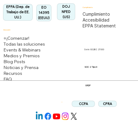
Alineado:
DOJ
EPPA (Dep. de
EO
Cumplimiento
NFED
Trabajo de EE.
14395
Cumplimiento
(US)
UU.)
(EEUU)
Accesibilidad
EPPA Statement
Descubrir
⭐¡Comenzar!
Todas las soluciones
Events & Webinars
Serie ISO/IEC 27000
Medios y Premios
Blog Posts
Noticias y Prensa
SOC 2 Tipo II
Recursos
FAQ
GRDP
CPRA
CCPA
Síganos: