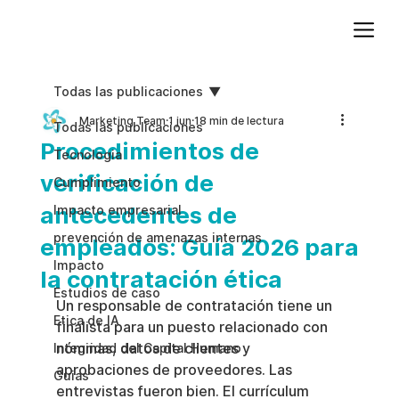
Agregue texto de párrafo. Haga clic en “Editar texto” para actualizar la fuente, el tamaño y más. Para cambiar y reutilizar temas de texto, vaya a Estilos del sitio.
Todas las publicaciones
Marketing Team
1 jun
18 min de lectura
Todas las publicaciones
Procedimientos de
Tecnologia
verificación de
Cumplimiento
antecedentes de
Impacto empresarial
prevención de amenazas internas
empleados: Guía 2026 para
Impacto
la contratación ética
Estudios de caso
Un responsable de contratación tiene un 
Etica de IA
finalista para un puesto relacionado con 
nóminas, datos de clientes y 
Integridad del Capital Humano
aprobaciones de proveedores. Las 
Guias
entrevistas fueron bien. El currículum 