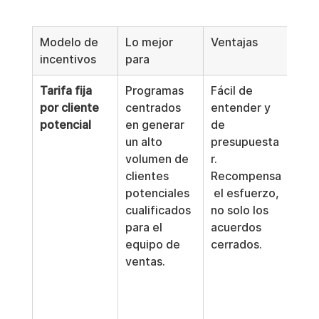
Modelo de 
Lo mejor 
Ventajas
Des
incentivos
para
Tarifa fija 
Programas 
Fácil de 
Pue
por cliente 
centrados 
entender y 
gene
potencial
en generar 
de 
clie
un alto 
presupuesta
pote
volumen de 
r. 
de 
clientes 
Recompensa
cali
potenciales 
 el esfuerzo, 
se e
cualificados 
no solo los 
ade
para el 
acuerdos 
nte.
equipo de 
cerrados.
posi
ventas.
no m
los 
cerr
acu