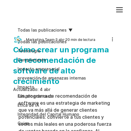
Agregue texto de párrafo. Haga clic en “Editar texto” para actualizar la fuente, el tamaño y más. Para cambiar y reutilizar temas de texto, vaya a Estilos del sitio.
Todas las publicaciones
Marketing Team
3 abr
20 min de lectura
Todas las publicaciones
Cómo crear un programa
Tecnologia
de recomendación de
Cumplimiento
software de alto
Impacto empresarial
prevención de amenazas internas
crecimiento
Impacto
Actualizado:
4 abr
Un programa de recomendación de 
Estudios de caso
software es una estrategia de marketing 
Etica de IA
que va más allá de generar clientes 
Integridad del Capital Humano
potenciales: convierte a tus clientes y 
Guias
socios más leales en una poderosa fuerza 