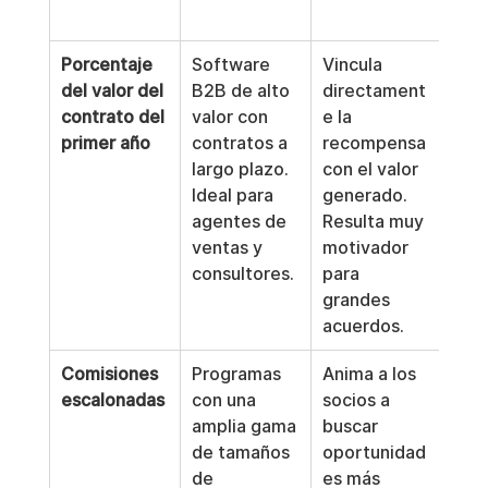
alto
Porcentaje 
Software 
Vincula 
Los
del valor del 
B2B de alto 
directament
pue
contrato del 
valor con 
e la 
dem
primer año
contratos a 
recompensa 
hast
largo plazo. 
con el valor 
se r
Ideal para 
generado. 
pago
agentes de 
Resulta muy 
cálc
ventas y 
motivador 
pue
consultores.
para 
com
grandes 
acuerdos.
Comisiones 
Programas 
Anima a los 
Pue
escalonadas
con una 
socios a 
resu
amplia gama 
buscar 
com
de tamaños 
oportunidad
admi
de 
es más 
y co