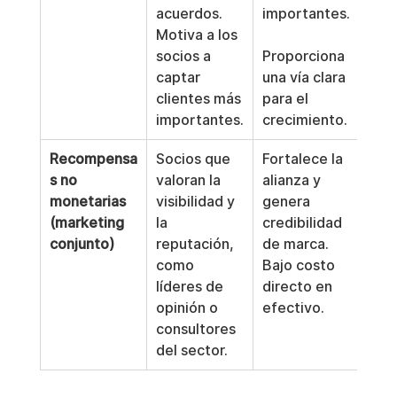
acuerdos. 
importantes.
que 
Motiva a los 
mod
socios a 
Proporciona 
tari
captar 
una vía clara 
clientes más 
para el 
importantes.
crecimiento.
Recompensa
Socios que 
Fortalece la 
Es d
s no 
valoran la 
alianza y 
cuan
monetarias 
visibilidad y 
genera 
El v
(marketing 
la 
credibilidad 
pue
conjunto)
reputación, 
de marca. 
subj
como 
Bajo costo 
más 
líderes de 
directo en 
de m
opinión o 
efectivo.
consultores 
del sector.