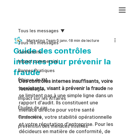
Ajoutez du texte. Cliquez sur « Modifier le texte » pour mettre à jour la police, la taille et plus encore. Pour modifier et réutiliser les thèmes de texte, accédez à Styles du site.
Tous les messages
Marketing Team
5 janv.
18 min de lecture
Tous les messages
Guide des contrôles
Conformite
internes pour prévenir la
Impact commercial
fraude
Bonnes Pratiques
Éthique de l’IA
Des contrôles internes insuffisants, voire 
inexistants, visant à prévenir la fraude
 ne 
Technologie
se limitent pas à une simple ligne dans un 
Impact sur les Affaires
rapport d'audit. Ils constituent une 
Études de cas
menace directe pour votre santé 
financière, votre stabilité opérationnelle 
Conformité
et votre réputation d'entreprise. Pour les 
prévention des menaces internes
décideurs en matière de conformité, de 