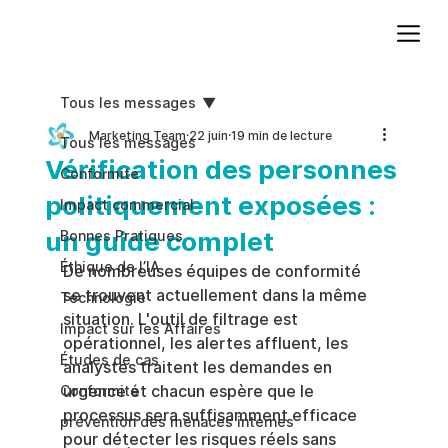
Ajoutez du texte. Cliquez sur « Modifier le texte » pour mettre à jour la police, la taille et plus encore. Pour modifier et réutiliser les thèmes de texte, accédez à Styles du site.
Tous les messages
Marketing Team
22 juin
19 min de lecture
Tous les messages
Vérification des personnes
Conformite
politiquement exposées :
Impact commercial
un guide complet
Bonnes Pratiques
Éthique de l’IA
De nombreuses équipes de conformité 
se trouvent actuellement dans la même 
Technologie
situation. L'outil de filtrage est 
Impact sur les Affaires
opérationnel, les alertes affluent, les 
Études de cas
analystes traitent les demandes en 
urgence et chacun espère que le 
Conformité
processus sera suffisamment efficace 
prévention des menaces internes
pour détecter les risques réels sans 