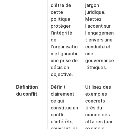
d'être de 
jargon 
cette 
juridique. 
politique : 
Mettez 
protéger 
l'accent sur 
l'intégrité 
l'engagemen
de 
t envers une 
l'organisatio
conduite et 
n et garantir 
une 
une prise de 
gouvernance
décision 
 éthiques.
objective.
Définition 
Définit 
Utilisez des 
du conflit
clairement 
exemples 
ce qui 
concrets 
constitue un 
tirés du 
conflit 
monde des 
d'intérêts, 
affaires (par 
couvrant les 
exemple, 