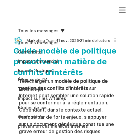
Ajoutez du texte. Cliquez sur « Modifier le texte » pour mettre à jour la police, la taille et plus encore. Pour modifier et réutiliser les thèmes de texte, accédez à Styles du site.
Tous les messages
Marketing Team
11 nov. 2025
21 min de lecture
Tous les messages
Guide modèle de politique
Conformite
proactive en matière de
Impact commercial
conflits d'intérêts
Bonnes Pratiques
Éthique de l’IA
Télécharger un 
modèle de politique de 
gestion des conflits d'intérêts
 sur 
Technologie
Internet peut sembler une solution rapide 
Impact sur les Affaires
pour se conformer à la réglementation. 
Études de cas
Cependant, dans le contexte actuel, 
marqué par de forts enjeux, s'appuyer 
Conformité
sur un document générique constitue une 
prévention des menaces internes
grave erreur de gestion des risques 