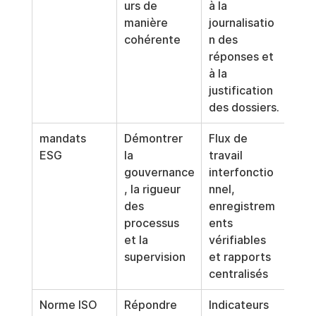
urs de 
à la 
manière 
journalisatio
cohérente
n des 
réponses et 
à la 
justification 
des dossiers.
mandats 
Démontrer 
Flux de 
ESG
la 
travail 
gouvernance
interfonctio
, la rigueur 
nnel, 
des 
enregistrem
processus 
ents 
et la 
vérifiables 
supervision
et rapports 
centralisés
Norme ISO 
Répondre 
Indicateurs 