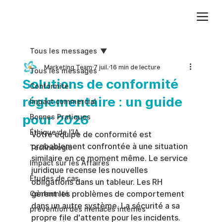
Ajoutez du texte. Cliquez sur « Modifier le texte » pour mettre à jour la police, la taille et plus encore. Pour modifier et réutiliser les thèmes de texte, accédez à Styles du site.
Tous les messages
Marketing Team
7 juil.
16 min de lecture
Tous les messages
Solutions de conformité
Conformite
réglementaire : un guide
Impact commercial
pour 2026
Bonnes Pratiques
Éthique de l’IA
Votre équipe de conformité est 
probablement confrontée à une situation 
Technologie
similaire en ce moment même. Le service 
Impact sur les Affaires
juridique recense les nouvelles 
Études de cas
obligations dans un tableur. Les RH 
gèrent les problèmes de comportement 
Conformité
dans un autre système. La sécurité a sa 
prévention des menaces internes
propre file d'attente pour les incidents. 