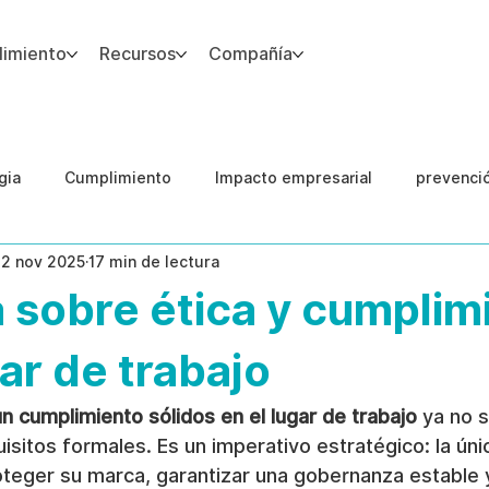
imiento
Recursos
Compañía
gia
Cumplimiento
Impacto empresarial
prevenci
12 nov 2025
17 min de lectura
IA
Integridad del Capital Humano
Guias
 sobre ética y cumplim
gar de trabajo
un cumplimiento sólidos en el lugar de trabajo
 ya no s
uisitos formales. Es un imperativo estratégico: la ún
eger su marca, garantizar una gobernanza estable y