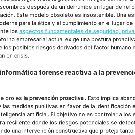
escombros después de un derrumbe en lugar de refor
ación. Este modelo obsoleto es insostenible. Una est
erna para la ética y el cumplimiento en el lugar de 
nte los 
aspectos fundamentales de seguridad, priva
entorno empresarial actual exige una postura proactiv
ue los posibles riesgos derivados del factor humano
n en crisis.
 informática forense reactiva a la prevenci
e oro es 
la prevención proactiva
 . Esto implica aband
 y las medidas punitivas en favor de la identificación 
eligencia artificial. El objetivo no es controlar a los
ura resiliente donde los riesgos potenciales se detec
endo una intervención constructiva que proteja tanto