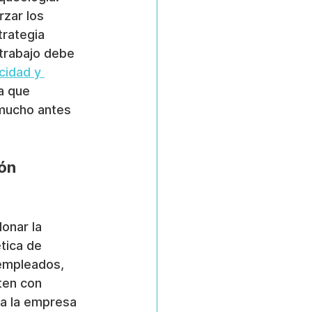
zar los 
rategia 
trabajo debe 
cidad y 
a que 
 mucho antes 
ón 
onar la 
ética de 
 empleados, 
ten con 
 a la empresa 