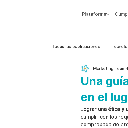
Plataforma
Cumpl
Agregue texto de párrafo. Haga clic en “Editar texto” para actualizar la fuente, el tamaño y más. Para cambiar y reutilizar temas de texto, vaya a Estilos del sitio.
Todas las publicaciones
Tecnolo
Marketing Team
Estudios de caso
Etica de 
Una guía
en el lu
Lograr 
una ética y 
cumplir con los req
comprobada de prot