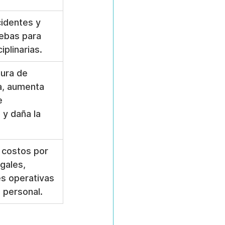
cidentes y 
uebas para 
iplinarias.
tura de 
a, aumenta 
e 
 y daña la 
 costos por 
gales, 
es operativas 
 personal.