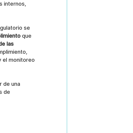
 internos, 
ulatorio se 
limiento
 que 
de las 
mplimiento, 
y el monitoreo 
r de una 
s de 