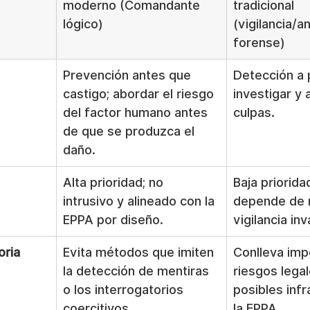
moderno (Comandante 
tradicional 
lógico)
(vigilancia/an
forense)
Prevención antes que 
Detección a p
castigo; abordar el riesgo 
investigar y a
del factor humano antes 
culpas.
de que se produzca el 
daño.
Alta prioridad; no 
Baja priorid
intrusivo y alineado con la 
depende de 
EPPA por diseño.
vigilancia in
oria
Evita métodos que imiten 
Conlleva imp
la detección de mentiras 
riesgos legal
o los interrogatorios 
posibles inf
coercitivos.
la EPPA.