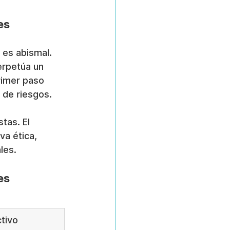
es
 es abismal. 
erpetúa un 
rimer paso 
 de riesgos.
tas. El 
a ética, 
les.
es
tivo 