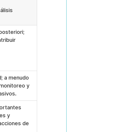
álisis 
osteriori; 
tribuir 
ad; a menudo 
monitoreo y 
vasivos.
ortantes 
es y 
racciones de 