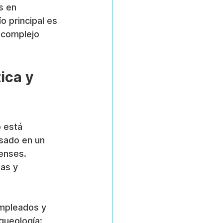
s en 
 principal es 
 complejo 
ica y 
o está 
sado en un 
enses. 
as y 
empleados y 
queología: 