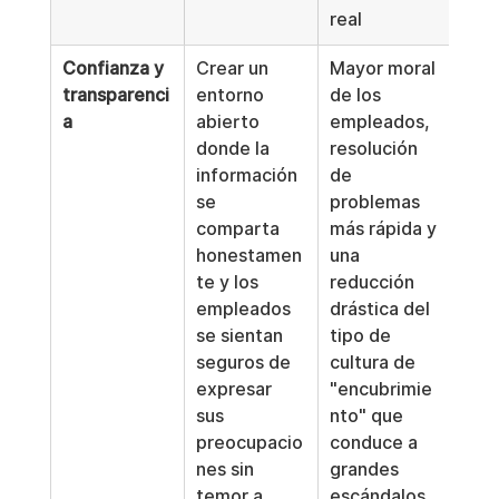
real
Confianza y 
Crear un 
Mayor moral 
transparenci
entorno 
de los 
a
abierto 
empleados, 
donde la 
resolución 
información 
de 
se 
problemas 
comparta 
más rápida y 
honestamen
una 
te y los 
reducción 
empleados 
drástica del 
se sientan 
tipo de 
seguros de 
cultura de 
expresar 
"encubrimie
sus 
nto" que 
preocupacio
conduce a 
nes sin 
grandes 
temor a 
escándalos.