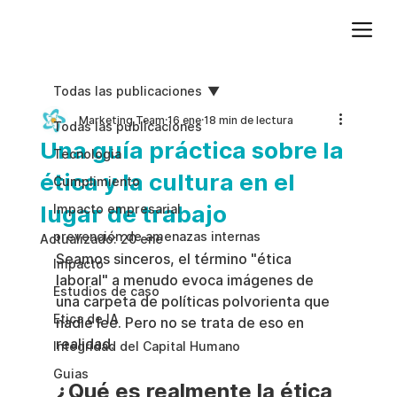
Agregue texto de párrafo. Haga clic en “Editar texto” para actualizar la fuente, el tamaño y más. Para cambiar y reutilizar temas de texto, vaya a Estilos del sitio.
Todas las publicaciones
Marketing Team
16 ene
18 min de lectura
Todas las publicaciones
Una guía práctica sobre la
Tecnologia
ética y la cultura en el
Cumplimiento
lugar de trabajo
Impacto empresarial
prevención de amenazas internas
Actualizado:
20 ene
Seamos sinceros, el término "ética 
Impacto
laboral" a menudo evoca imágenes de 
Estudios de caso
una carpeta de políticas polvorienta que 
Etica de IA
nadie lee. Pero no se trata de eso en 
realidad.
Integridad del Capital Humano
Guias
¿Qué es realmente la ética 