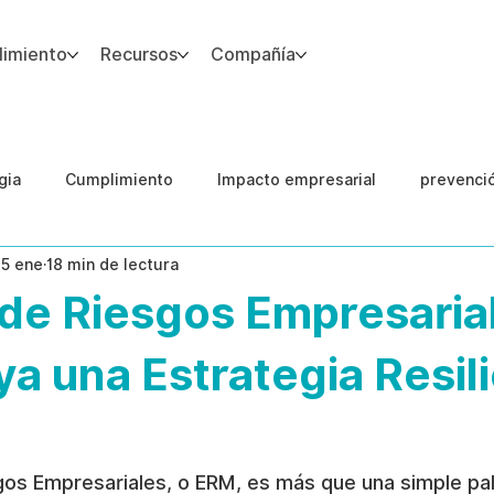
imiento
Recursos
Compañía
gia
Cumplimiento
Impacto empresarial
prevenci
15 ene
18 min de lectura
IA
Integridad del Capital Humano
Guias
de Riesgos Empresaria
a una Estrategia Resil
gos Empresariales, o ERM, es más que una simple pa