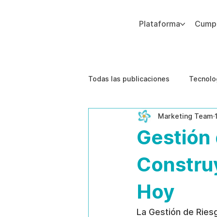
Plataforma
Cumpl
Agregue texto de párrafo. Haga clic en “Editar texto” para actualizar la fuente, el tamaño y más. Para cambiar y reutilizar temas de texto, vaya a Estilos del sitio.
Todas las publicaciones
Tecnolo
Marketing Team
Estudios de caso
Etica de 
Gestión 
Construy
Hoy
La Gestión de Ries