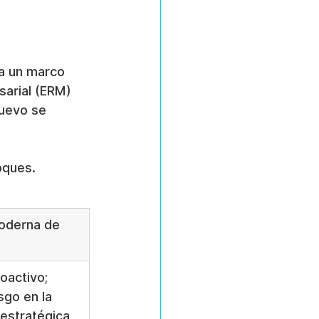
a
 a un marco 
sarial (ERM) 
nuevo se 
oques.
oderna de 
roactivo; 
sgo en la 
 estratégica 