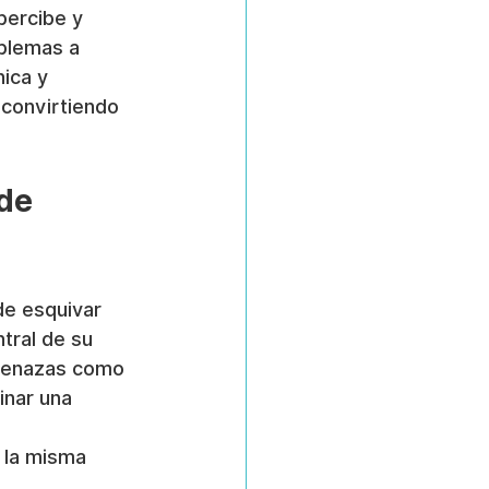
percibe y 
oblemas a 
ica y 
convirtiendo 
de 
de esquivar 
tral de su 
menazas como 
inar una 
 la misma 