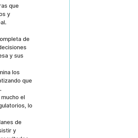
ras que 
os y 
al.
ompleta de 
decisiones 
esa y sus 
mina los 
ntizando que 
.
a mucho el 
latorios, lo 
lanes de 
stir y 