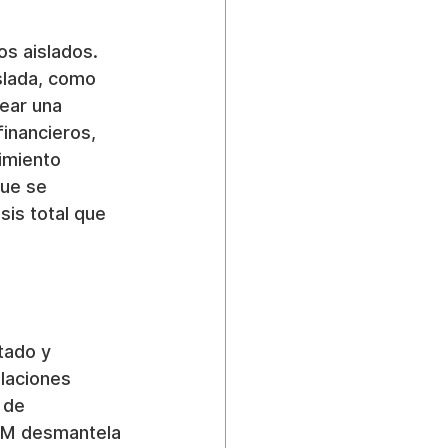
s aislados. 
slada, como 
ear una 
inancieros, 
imiento 
ue se 
is total que 
tado y 
laciones 
 de 
RM desmantela 