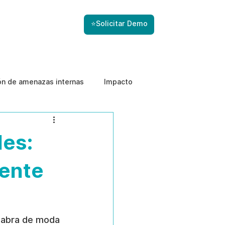
⭐Solicitar Demo
ón de amenazas internas
Impacto
les:
iente
labra de moda 