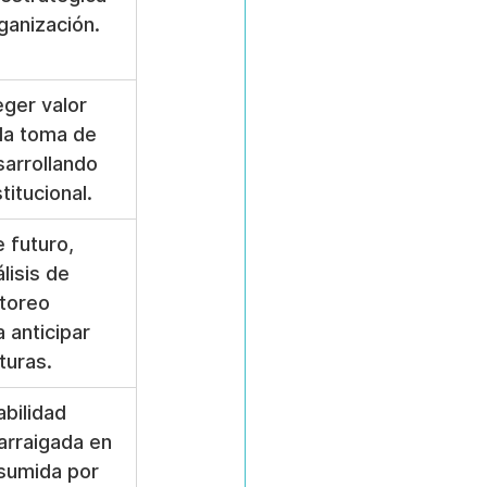
ganización.
ger valor 
la toma de 
sarrollando 
stitucional.
 futuro, 
lisis de 
toreo 
 anticipar 
turas.
bilidad 
arraigada en 
asumida por 