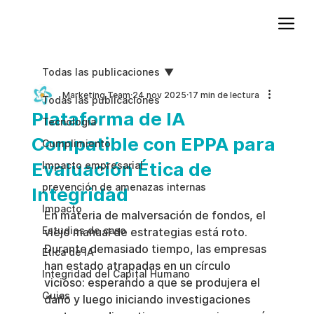
Agregue texto de párrafo. Haga clic en “Editar texto” para actualizar la fuente, el tamaño y más. Para cambiar y reutilizar temas de texto, vaya a Estilos del sitio.
Todas las publicaciones
Marketing Team
24 nov 2025
17 min de lectura
Todas las publicaciones
Plataforma de IA
Tecnologia
Compatible con EPPA para
Cumplimiento
Evaluación Ética de
Impacto empresarial
prevención de amenazas internas
Integridad
Impacto
En materia de malversación de fondos, el 
Estudios de caso
viejo manual de estrategias está roto. 
Durante demasiado tiempo, las empresas 
Etica de IA
han estado atrapadas en un círculo 
Integridad del Capital Humano
vicioso: esperando a que se produjera el 
Guias
daño y luego iniciando investigaciones 