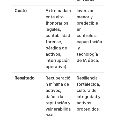
Costo
Extremadam
Inversión 
ente alto 
menor y 
(honorarios 
predecible 
legales, 
en 
contabilidad 
controles, 
forense, 
capacitación
pérdida de 
 y 
activos, 
tecnología 
interrupción 
de IA ética.
operativa).
Resultado
Recuperació
Resiliencia 
n mínima de 
fortalecida, 
activos, 
cultura de 
daño a la 
integridad y 
reputación y 
activos 
vulnerabilida
protegidos.
des 