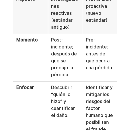
nes 
proactiva 
reactivas 
(nuevo 
(estándar 
estándar)
antiguo)
Momento
Post-
Pre-
incidente; 
incidente; 
después de 
antes de 
que se 
que ocurra 
produjo la 
una pérdida.
pérdida.
Enfocar
Descubrir 
Identificar y 
“quién lo 
mitigar los 
hizo” y 
riesgos del 
cuantificar 
factor 
el daño.
humano que 
posibilitan 
el fraude.