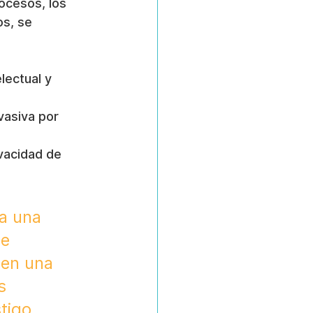
ocesos, los 
s, se 
lectual y 
nvasiva por 
vacidad de 
a una 
e 
 en una 
s 
tigo.