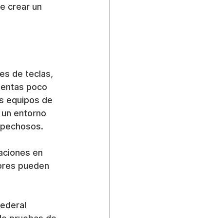
e crear un 
es de teclas, 
ientas poco 
os equipos de 
 un entorno 
spechosos.
aciones en 
ores pueden 
federal 