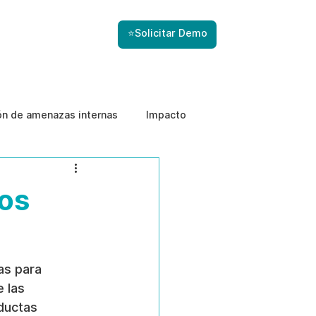
⭐Solicitar Demo
ón de amenazas internas
Impacto
gos
as para 
 las 
ductas 