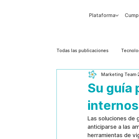
Plataforma
Cumpl
Agregue texto de párrafo. Haga clic en “Editar texto” para actualizar la fuente, el tamaño y más. Para cambiar y reutilizar temas de texto, vaya a Estilos del sitio.
Todas las publicaciones
Tecnolo
Marketing Team
Estudios de caso
Etica de 
Su guía 
interno
Las soluciones de 
anticiparse a las a
herramientas de vig