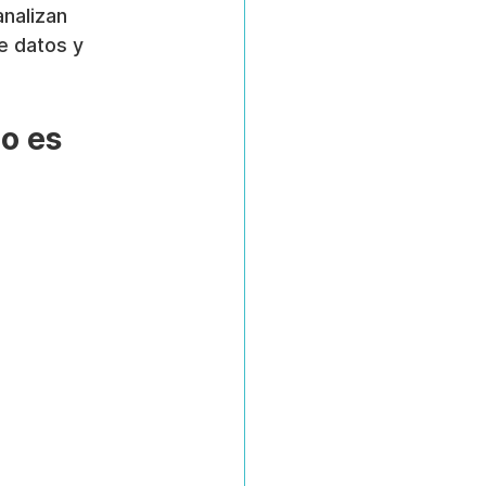
nalizan 
e datos y 
o es 