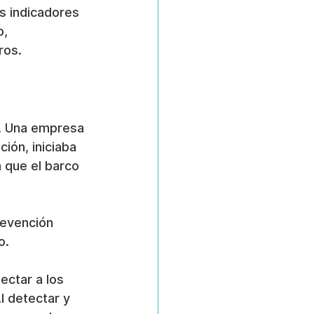
s indicadores 
, 
ros.
o. Una empresa 
ión, iniciaba 
 que el barco 
revención 
o.
ectar a los 
l detectar y 