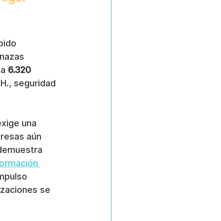
pido 
enazas 
 a 
6.320 
HH., seguridad 
exige una 
presas aún 
 demuestra 
formación 
impulso 
izaciones se 