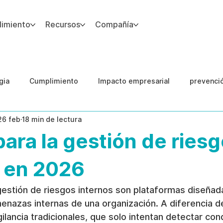
imiento
Recursos
Compañía
gia
Cumplimiento
Impacto empresarial
prevenci
26 feb
18 min de lectura
IA
Integridad del Capital Humano
Guias
para la gestión de ries
s en 2026
gestión de riesgos internos son plataformas diseñad
menazas internas de una organización. A diferencia de
ilancia tradicionales, que solo intentan detectar con