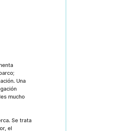
menta 
barco; 
ación. Una 
gación 
iles mucho 
rca. Se trata 
r, el 