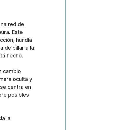
una red de 
ura. Este 
ción, hundía 
de pillar a la 
stá hecho.
n cambio 
mara oculta y 
se centra en 
bre posibles 
a la 
 